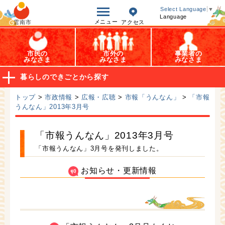
オープンデータ
Select Language
▼
Language
メニュー
雲南市
アクセス
市民の
市外の
事業者の
みなさま
みなさま
みなさま
暮らしのできごとから探す
トップ
>
市政情報
>
広報・広聴
>
市報「うんなん」
>
「市報
うんなん」2013年3月号
「市報うんなん」2013年3月号
「市報うんなん」3月号を発刊しました。
お知らせ・更新情報