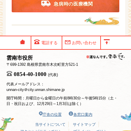
急病時の医療機関
電話する
お問い合わせ
雲南市役所
〒699-1392 島根県雲南市木次町里方521-1
0854-40-1000
(代表)
代表メールアドレス：
unnan-city＠city.unnan.shimane.jp
開庁時間：月曜日から金曜日の午前8時30分～午後5時15分（土・
日・祝日および、12月29日～1月3日は除く）
庁舎の位置
各窓口案内
当サイトについて
サイトマップ