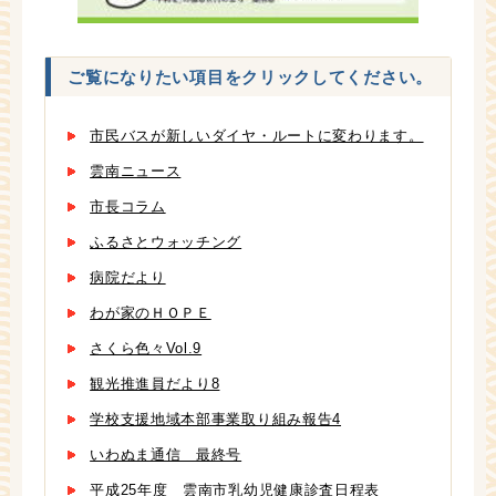
ご覧になりたい項目をクリックしてください。
市民バスが新しいダイヤ・ルートに変わります。
雲南ニュース
市長コラム
ふるさとウォッチング
病院だより
わが家のＨＯＰＥ
さくら色々Vol.9
観光推進員だより8
学校支援地域本部事業取り組み報告4
いわぬま通信 最終号
平成25年度 雲南市乳幼児健康診査日程表