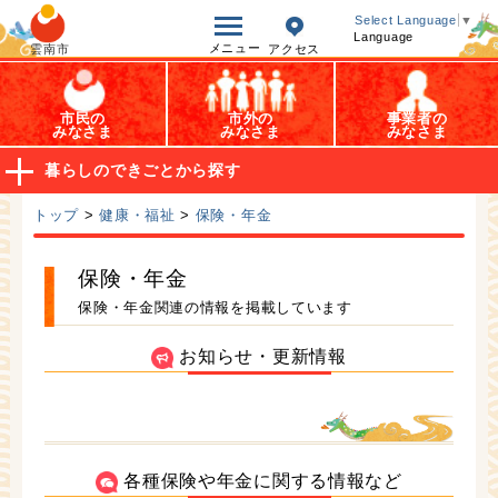
オープンデータ
Select Language
▼
Language
メニュー
雲南市
アクセス
市民の
市外の
事業者の
みなさま
みなさま
みなさま
暮らしのできごとから探す
トップ
>
健康・福祉
>
保険・年金
保険・年金
保険・年金関連の情報を掲載しています
お知らせ・更新情報
各種保険や年金に関する情報など