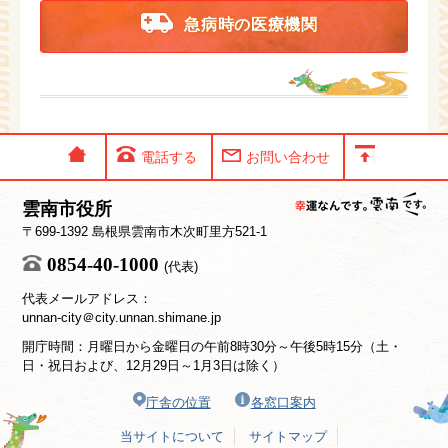
急病時の医療機関
電話する
お問い合わせ
雲南市役所
〒699-1392 島根県雲南市木次町里方521-1
0854-40-1000
(代表)
代表メールアドレス：
unnan-city＠city.unnan.shimane.jp
開庁時間：月曜日から金曜日の午前8時30分～午後5時15分（土・
日・祝日および、12月29日～1月3日は除く）
庁舎の位置
各窓口案内
当サイトについて
サイトマップ