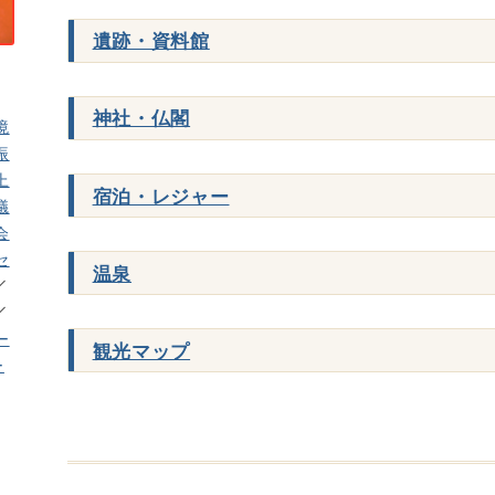
遺跡・資料館
神社・仏閣
境
振
上
宿泊・レジャー
議
会
セ
温泉
ー
観光マップ
ー