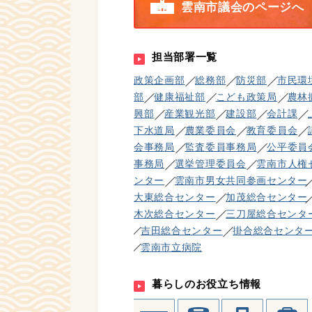
雲南市議会のページへ
担当部署一覧
政策企画部
総務部
防災部
市民環
部
健康福祉部
こども政策局
農林
興部
産業観光部
建設部
会計課
下水道局
農業委員会
教育委員会
会事務局
監査委員事務局
公平委員
事務局
選挙管理委員会
雲南市人権
ンター
雲南市男女共同参画センター
大東総合センター
加茂総合センター
木次総合センター
三刀屋総合センタ
吉田総合センター
掛合総合センタ
雲南市立病院
暮らしのお役立ち情報