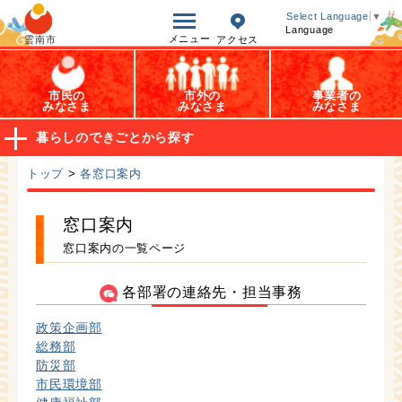
オープンデータ
Select Language
▼
Language
メニュー
雲南市
アクセス
市民の
市外の
事業者の
みなさま
みなさま
みなさま
暮らしのできごとから探す
トップ
>
各窓口案内
窓口案内
窓口案内の一覧ページ
各部署の連絡先・担当事務
政策企画部
総務部
防災部
市民環境部