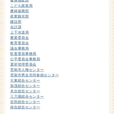
健康福祉部
こども政策局
農林振興部
産業観光部
建設部
会計課
上下水道局
農業委員会
教育委員会
議会事務局
監査委員事務局
公平委員会事務局
選挙管理委員会
雲南市人権センター
雲南市男女共同参画センター
大東総合センター
加茂総合センター
木次総合センター
三刀屋総合センター
吉田総合センター
掛合総合センター