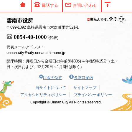
電話する
お問い合わせ
雲南市役所
〒699-1392 島根県雲南市木次町里方521-1
0854-40-1000
(代表)
代表メールアドレス：
unnan-city＠city.unnan.shimane.jp
開庁時間：月曜日から金曜日の午前8時30分～午後5時15分（土・
日・祝日および、12月29日～1月3日は除く）
庁舎の位置
各窓口案内
当サイトについて
サイトマップ
アクセシビリティポリシー
プライバシーポリシー
Copyright © Unnan City All Rights Reserved.