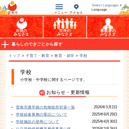
オープンデータ
Select Language
▼
Language
メニュー
雲南市
アクセス
市民の
市外の
事業者の
みなさま
みなさま
みなさま
暮らしのできごとから探す
トップ
>
子育て・教育
>
教育・就学
>
学校
学校
小学校・中学校に関するページです。
お知らせ・更新情報
2026年3月2日
雲南市通学路の危険箇所対策一覧
2025年9月29日
学校給食業務の委託について
2025年4月30日
学校施設の使用について
2025年3月26日
公立学校情報機器整備事業に係る各種計画