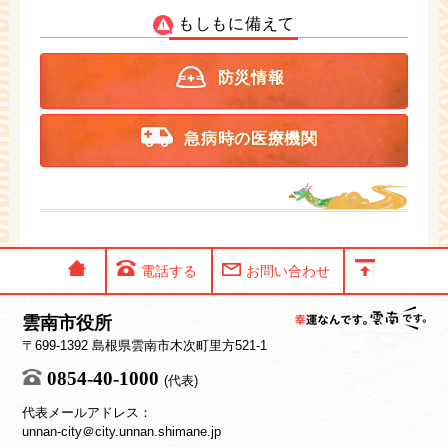
もしもに備えて
防災情報
急病時の医療機関
電話する
お問い合わせ
雲南市役所
〒699-1392 島根県雲南市木次町里方521-1
0854-40-1000
(代表)
代表メールアドレス：
unnan-city＠city.unnan.shimane.jp