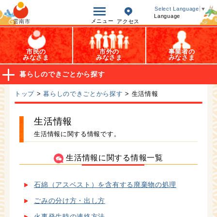
オープンデータ
Select Language
▼
Language
メニュー
雲南市
アクセス
市民の
市外の
事業者の
みなさま
みなさま
みなさま
暮らしのできごとから探す
トップ
>
暮らしのできごとから探す
> 生活情報
生活情報
生活情報に関する情報です。
生活情報に関する情報一覧
石綿（アスベスト）を含有する廃棄物の処理
ごみの分け方・出し方
火事発生時の連絡方法