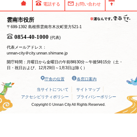
電話する
お問い合わせ
雲南市役所
〒699-1392 島根県雲南市木次町里方521-1
0854-40-1000
(代表)
代表メールアドレス：
unnan-city＠city.unnan.shimane.jp
開庁時間：月曜日から金曜日の午前8時30分～午後5時15分（土・
日・祝日および、12月29日～1月3日は除く）
庁舎の位置
各窓口案内
当サイトについて
サイトマップ
アクセシビリティポリシー
プライバシーポリシー
Copyright © Unnan City All Rights Reserved.