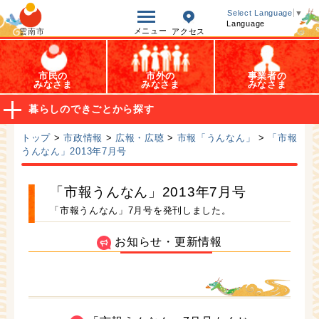
オープンデータ
Select Language
▼
Language
メニュー
雲南市
アクセス
市民の
市外の
事業者の
みなさま
みなさま
みなさま
暮らしのできごとから探す
トップ
>
市政情報
>
広報・広聴
>
市報「うんなん」
>
「市報
うんなん」2013年7月号
「市報うんなん」2013年7月号
「市報うんなん」7月号を発刊しました。
お知らせ・更新情報