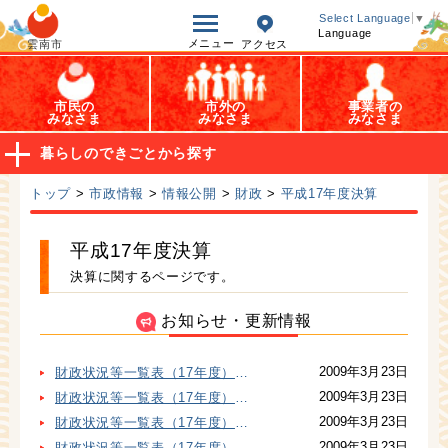
オープンデータ
Select Language
▼
Language
メニュー
雲南市
アクセス
市民の
市外の
事業者の
みなさま
みなさま
みなさま
暮らしのできごとから探す
トップ
>
市政情報
>
情報公開
>
財政
>
平成17年度決算
平成17年度決算
決算に関するページです。
お知らせ・更新情報
2009年3月23日
財政状況等一覧表（17年度）その5
2009年3月23日
財政状況等一覧表（17年度）その3
2009年3月23日
財政状況等一覧表（17年度）その4
2009年3月23日
財政状況等一覧表（17年度）その2