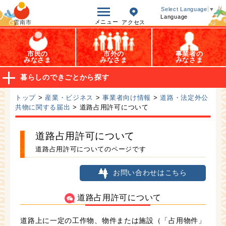
オープンデータ
Select Language
▼
Language
メニュー
雲南市
アクセス
市民の
市外の
事業者の
みなさま
みなさま
みなさま
暮らしのできごとから探す
トップ
>
産業・ビジネス
>
事業者向け情報
>
道路・法定外公
共物に関する届出
> 道路占用許可について
道路占用許可について
道路占用許可についてのページです
お問い合わせはこちら
道路占用許可について
道路上に一定の工作物、物件または施設（「占用物件」