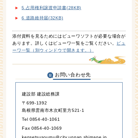
5.占用権利譲渡申請書
(28KB)
6.道路維持届
(32KB)
添付資料を見るためにはビューワソフトが必要な場合が
あります。詳しくはビューワ一覧をご覧ください。
ビュ
ーワ一覧（別ウィンドウで開きます。）
お問い合わせ先
建設部 建設総務課
〒699-1392
島根県雲南市木次町里方521-1
Tel 0854-40-1061
Fax 0854-40-1069
kensetsusoumu＠city.unnan.shimane.jp