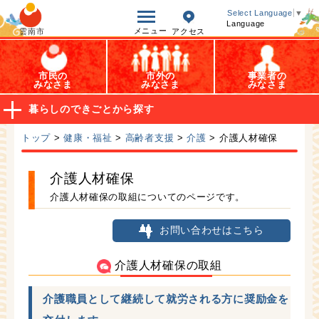
オープンデータ
Select Language
▼
Language
メニュー
雲南市
アクセス
市民の
市外の
事業者の
みなさま
みなさま
みなさま
暮らしのできごとから探す
トップ
>
健康・福祉
>
高齢者支援
>
介護
> 介護人材確保
介護人材確保
介護人材確保の取組についてのページです。
お問い合わせはこちら
介護人材確保の取組
介護職員として継続して就労される方に奨励金を