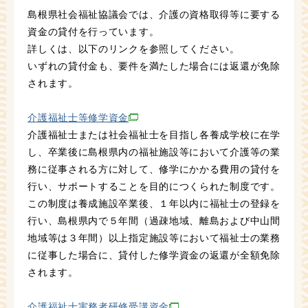
島根県社会福祉協議会では、介護の資格取得等に要する
資金の貸付を行っています。
詳しくは、以下のリンクを参照してください。
いずれの貸付金も、要件を満たした場合には返還が免除
されます。
介護福祉士等修学資金
介護福祉士または社会福祉士を目指し各養成学校に在学
し、卒業後に島根県内の福祉施設等において介護等の業
務に従事される方に対して、修学にかかる費用の貸付を
行い、サポートすることを目的につくられた制度です。
この制度は養成施設卒業後、１年以内に福祉士の登録を
行い、島根県内で５年間（過疎地域、離島および中山間
地域等は３年間）以上指定施設等において福祉士の業務
に従事した場合に、貸付した修学資金の返還が全額免除
されます。
介護福祉士実務者研修受講資金