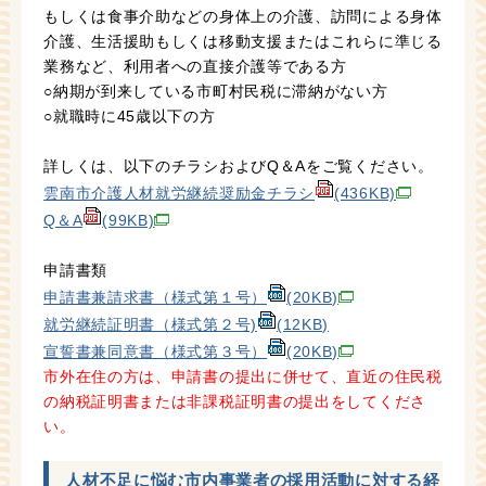
もしくは食事介助などの身体上の介護、訪問による身体
介護、生活援助もしくは移動支援またはこれらに準じる
業務など、利用者への直接介護等である方
○納期が到来している市町村民税に滞納がない方
○就職時に45歳以下の方
詳しくは、以下のチラシおよびQ＆Aをご覧ください。
雲南市介護人材就労継続奨励金チラシ
(436KB)
Q＆A
(99KB)
申請書類
申請書兼請求書（様式第１号）
(20KB)
就労継続証明書（様式第２号)
(12KB)
宣誓書兼同意書（様式第３号）
(20KB)
市外在住の方は、申請書の提出に併せて、直近の住民税
の納税証明書または非課税証明書の提出をしてくださ
い。
人材不足に悩む市内事業者の採用活動に対する経