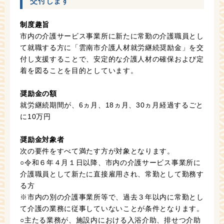
交付します
制度趣旨
市内の介護サービス事業所に新たに常勤の介護職員とし
て就職する方に「雲南市介護人材就労継続奨励金」を交
付し支援することで、安定的な介護人材の確保および定
着を図ることを目的としています。
奨励金の額
就労継続期間が、6ヵ月、18ヵ月、30ヵ月経過するごと
に10万円
奨励金対象者
次の要件をすべて満たす方が対象となります。
○令和６年４月１日以降、市内の介護サービス事業所に
介護職員として新たに直接雇用され、常勤として勤務す
る方
※市内の別の介護事業所等で、過去３年以内に常勤とし
て介護の業務に従事していないことが条件となります。
○主たる業務が、施設内における入浴介助、排せつ介助