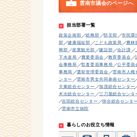
雲南市議会のページへ
担当部署一覧
政策企画部
総務部
防災部
市民環
部
健康福祉部
こども政策局
農林
興部
産業観光部
建設部
会計課
下水道局
農業委員会
教育委員会
会事務局
監査委員事務局
公平委員
事務局
選挙管理委員会
雲南市人権
ンター
雲南市男女共同参画センター
大東総合センター
加茂総合センター
木次総合センター
三刀屋総合センタ
吉田総合センター
掛合総合センタ
雲南市立病院
暮らしのお役立ち情報