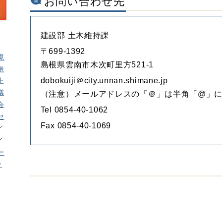
お問い合わせ先
建設部 土木維持課
〒699-1392
境
島根県雲南市木次町里方521-1
振
dobokuiji＠city.unnan.shimane.jp
上
議
（注意）メールアドレスの「＠」は半角「@」
会
Tel 0854-40-1062
セ
Fax 0854-40-1069
ー
ー