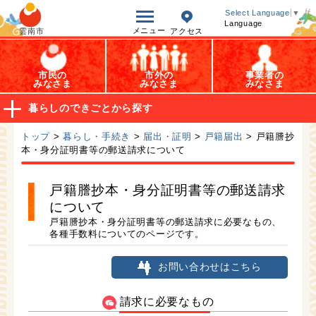
オープンデータ
Select Language
▼
Language
メニュー
雲南市
アクセス
市民の
市外の
事業者の
みなさま
みなさま
みなさま
暮らしのできごとから探す
トップ
>
暮らし・手続き
>
届出・証明
>
戸籍届出
> 戸籍謄抄
本・身分証明書等の郵送請求について
戸籍謄抄本・身分証明書等の郵送請求
について
戸籍謄抄本・身分証明書等の郵送請求に必要なもの、
各種手数料についてのページです。
お問い合わせはこちら
請求に必要なもの