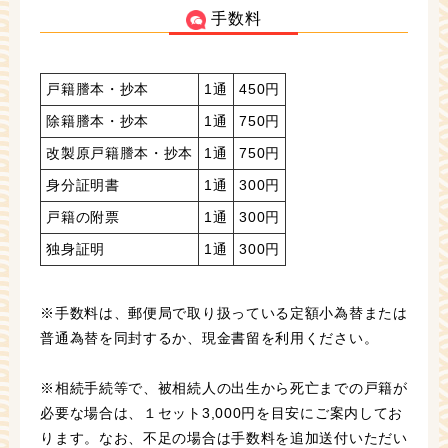
手数料
戸籍謄本・抄本
1通
450円
除籍謄本・抄本
1通
750円
改製原戸籍謄本・抄本
1通
750円
身分証明書
1通
300円
戸籍の附票
1通
300円
独身証明
1通
300円
※手数料は、郵便局で取り扱っている定額小為替または
普通為替を同封するか、現金書留を利用ください。
※相続手続等で、被相続人の出生から死亡までの戸籍が
必要な場合は、１セット3,000円を目安にご案内してお
ります。なお、不足の場合は手数料を追加送付いただい