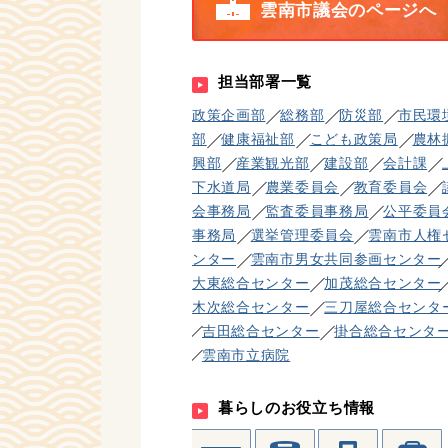
雲南市議会のページへ
担当部署一覧
政策企画部
総務部
防災部
市民環
部
健康福祉部
こども政策局
農林
興部
産業観光部
建設部
会計課
下水道局
農業委員会
教育委員会
会事務局
監査委員事務局
公平委員
事務局
選挙管理委員会
雲南市人権
ンター
雲南市男女共同参画センター
大東総合センター
加茂総合センター
木次総合センター
三刀屋総合センタ
吉田総合センター
掛合総合センタ
雲南市立病院
暮らしのお役立ち情報