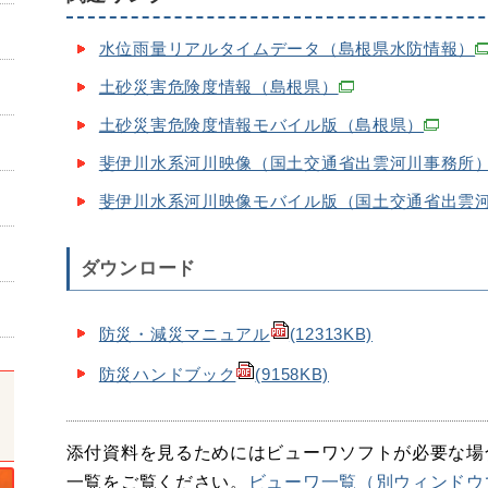
水位雨量リアルタイムデータ（島根県水防情報）
土砂災害危険度情報（島根県）
土砂災害危険度情報モバイル版（島根県）
斐伊川水系河川映像（国土交通省出雲河川事務所
斐伊川水系河川映像モバイル版（国土交通省出雲
ダウンロード
防災・減災マニュアル
(12313KB)
防災ハンドブック
(9158KB)
添付資料を見るためにはビューワソフトが必要な場
一覧をご覧ください。
ビューワ一覧（別ウィンドウ