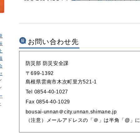
境
お問い合わせ先
振
上
議
防災部 防災安全課
会
〒699-1392
セ
島根県雲南市木次町里方521-1
Tel 0854-40-1027
ー
Fax 0854-40-1029
ー
bousai-unnan＠city.unnan.shimane.jp
（注意）メールアドレスの「＠」は半角「@」