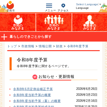
オープンデータ
Select Language
▼
Language
メニュー
雲南市
アクセス
市民の
市外の
事業者の
みなさま
みなさま
みなさま
暮らしのできごとから探す
トップ
>
市政情報
>
情報公開
>
財政
>
令和8年度予算
令和8年度予算
令和8年度予算に関するページです。
お知らせ・更新情報
2026年6月26日
令和8年6月定例会補正予算
2026年3月23日
令和8年度当初予算の概要
2026年2月16日
令和8年度当初予算（案）の概要
2025年11月25日
令和8年度当初予算編成方針