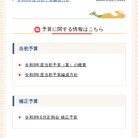
予算に関する情報はこちら
当初予算
令和8年度当初予算（案）の概要
令和8年度当初予算編成方針
補正予算
令和8年6月定例会 補正予算