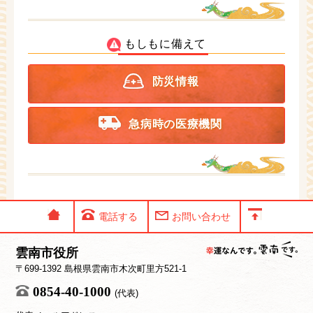
もしもに備えて
防災情報
急病時の医療機関
電話する
お問い合わせ
雲南市役所
〒699-1392 島根県雲南市木次町里方521-1
0854-40-1000
(代表)