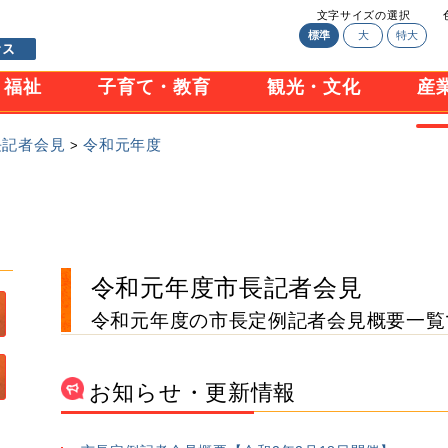
文字サイズの選択
標準
大
特大
・福祉
子育て・教育
観光・文化
産
長記者会見
令和元年度
>
令和元年度市長記者会見
令和元年度の市長定例記者会見概要一覧
お知らせ・更新情報