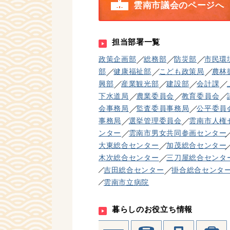
雲南市議会のページへ
担当部署一覧
政策企画部
総務部
防災部
市民環
部
健康福祉部
こども政策局
農林
興部
産業観光部
建設部
会計課
下水道局
農業委員会
教育委員会
会事務局
監査委員事務局
公平委員
事務局
選挙管理委員会
雲南市人権
ンター
雲南市男女共同参画センター
大東総合センター
加茂総合センター
木次総合センター
三刀屋総合センタ
吉田総合センター
掛合総合センタ
雲南市立病院
暮らしのお役立ち情報