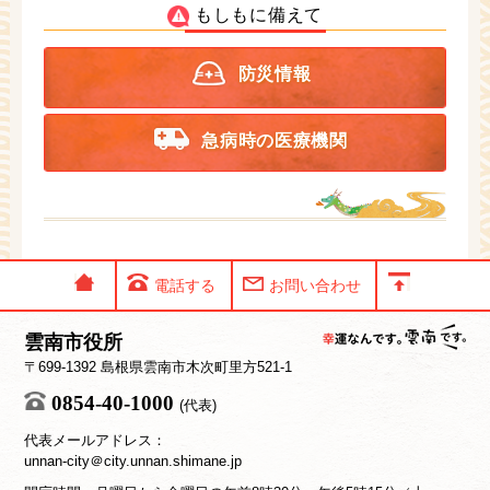
もしもに備えて
防災情報
急病時の医療機関
電話する
お問い合わせ
雲南市役所
〒699-1392 島根県雲南市木次町里方521-1
0854-40-1000
(代表)
代表メールアドレス：
unnan-city＠city.unnan.shimane.jp