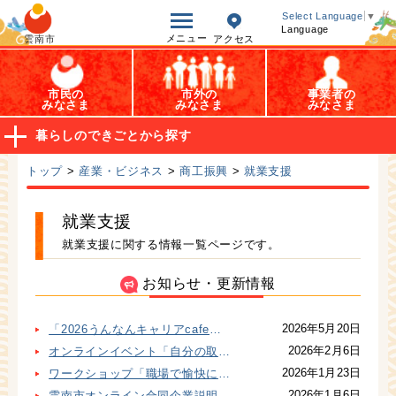
オープンデータ
Select Language
▼
Language
メニュー
雲南市
アクセス
市民の
市外の
事業者の
みなさま
みなさま
みなさま
暮らしのできごとから探す
トップ
>
産業・ビジネス
>
商工振興
>
就業支援
就業支援
就業支援に関する情報一覧ページです。
お知らせ・更新情報
2026年5月20日
「2026うんなんキャリアcafe」をはじめます
2026年2月6日
オンラインイベント「自分の取扱説明書を作ってみよう！」
2026年1月23日
ワークショップ「職場で愉快に生きていくことのすゝめ」
2026年1月6日
雲南市オンライン合同企業説明会を開催します！