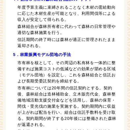
年度予算主義に束縛されることなく木材の需給動向
に応じた木材生産が可能となり、利用間伐等による
収入が安定して得られる。
森林組合が森林所有者に代わって森林の日常管理や
適切な森林施業を行う。
信託期間の終了時には森林が適正に管理されたまま
返却される。
5．林業振興モデル団地の手法
市有林を核として、その周辺の私有林を一体的に整
備すれば施業コストの低減などの効果が望める区域
（モデル団地）を設定し、これを森林組合と信託お
よび長期受委託契約を締結する。
市有林については20年間の信託契約とする。契約
後、森林組合は造林補助金、立木販売代金、森林整
備地域活動支援交付金などを活用し、森林の保育・
間伐・受光伐の施業を実施する。契約期間内に収益
が上がれば配当を行い、組合は信託手数料を受け取
る。契約期間が終了する20年後には整備された森林
が返還される。