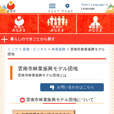
オープンデータ
Select Language
▼
Language
メニュー
雲南市
アクセス
市民の
市外の
事業者の
みなさま
みなさま
みなさま
暮らしのできごとから探す
トップ
>
産業・ビジネス
>
林業振興
> 雲南市林業振興モデル
団地
雲南市林業振興モデル団地
雲南市林業振興モデル団地とは
お問い合わせはこちら
雲南市林業振興モデル団地について