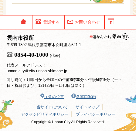
電話する
お問い合わせ
雲南市役所
〒699-1392 島根県雲南市木次町里方521-1
0854-40-1000
(代表)
代表メールアドレス：
unnan-city＠city.unnan.shimane.jp
開庁時間：月曜日から金曜日の午前8時30分～午後5時15分（土・
日・祝日および、12月29日～1月3日は除く）
庁舎の位置
各窓口案内
当サイトについて
サイトマップ
アクセシビリティポリシー
プライバシーポリシー
Copyright © Unnan City All Rights Reserved.