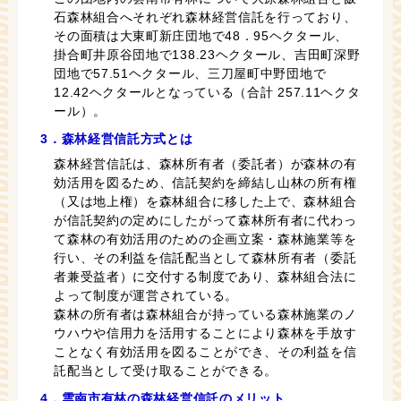
石森林組合へそれぞれ森林経営信託を行っており、
その面積は大東町新庄団地で48．95ヘクタール、
掛合町井原谷団地で138.23ヘクタール、吉田町深野
団地で57.51ヘクタール、三刀屋町中野団地で
12.42ヘクタールとなっている（合計 257.11ヘクタ
ール）。
3．森林経営信託方式とは
森林経営信託は、森林所有者（委託者）が森林の有
効活用を図るため、信託契約を締結し山林の所有権
（又は地上権）を森林組合に移した上で、森林組合
が信託契約の定めにしたがって森林所有者に代わっ
て森林の有効活用のための企画立案・森林施業等を
行い、その利益を信託配当として森林所有者（委託
者兼受益者）に交付する制度であり、森林組合法に
よって制度が運営されている。
森林の所有者は森林組合が持っている森林施業のノ
ウハウや信用力を活用することにより森林を手放す
ことなく有効活用を図ることができ、その利益を信
託配当として受け取ることができる。
4．雲南市有林の森林経営信託のメリット