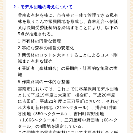
2．モデル団地の考えについて
雲南市有林を核に、市有林と一体で管理できる私有
林を取りこんで振興団地を形成し、森林組合へ信託
又は長期受委託契約を締結することにより、以下の
5点が推進される。
1 市有林の円滑な管理
2 零細な森林の経営の安定化
3 間伐材のロットを大きくすることによるコスト削
減また有利な販売
4 受託者（森林組合）の長期的・計画的な施業の実
施
5 作業路網の一体的な整備
雲南市においては、これまでに林業振興モデル団地
として平成19年度に大東町・掛合町、平成20年度
に吉田町、平成21年度に三刀屋町において、それぞ
れ大東町新庄団地（219ヘクタール）、掛合町井原
谷団地（350ヘクタール）、吉田町深野団地
（1,666ヘクタール）、三刀屋町中野団地（66ヘク
タール）の4団地を設定している。
この団地内の雲南市有林について大原森林組合と飯