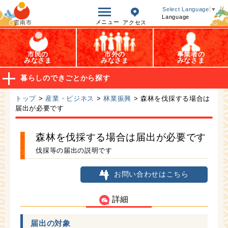
オープンデータ
Select Language
▼
Language
メニュー
雲南市
アクセス
市民の
市外の
事業者の
みなさま
みなさま
みなさま
暮らしのできごとから探す
トップ
>
産業・ビジネス
>
林業振興
> 森林を伐採する場合は
届出が必要です
森林を伐採する場合は届出が必要です
伐採等の届出の説明です
お問い合わせはこちら
詳細
届出の対象