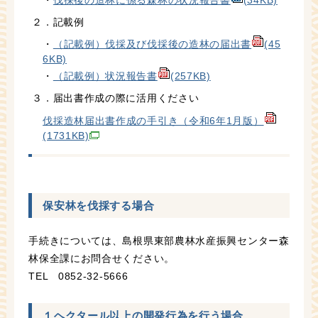
・
伐採後の造林に係る森林の状況報告書
(34KB)
２．記載例
・
（記載例）伐採及び伐採後の造林の届出書
(45
6KB)
・
（記載例）状況報告書
(257KB)
３．届出書作成の際に活用ください
伐採造林届出書作成の手引き（令和6年1月版）
(1731KB)
保安林を伐採する場合
手続きについては、島根県東部農林水産振興センター森
林保全課にお問合せください。
TEL 0852-32-5666
１ヘクタール以上の開発行為を行う場合