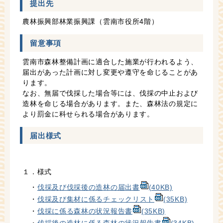
提出先
農林振興部林業振興課（雲南市役所4階）
留意事項
雲南市森林整備計画に適合した施業が行われるよう、
届出があった計画に対し変更や遵守を命じることがあ
ります。
なお、無届で伐採した場合等には、伐採の中止および
造林を命じる場合があります。また、森林法の規定に
より罰金に科せられる場合があります。
届出様式
１．様式
・
伐採及び伐採後の造林の届出書
(40KB)
・
伐採及び集材に係るチェックリスト
(35KB)
・
伐採に係る森林の状況報告書
(35KB)