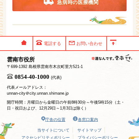
急病時の医療機関
電話する
お問い合わせ
雲南市役所
〒699-1392 島根県雲南市木次町里方521-1
0854-40-1000
(代表)
代表メールアドレス：
unnan-city＠city.unnan.shimane.jp
開庁時間：月曜日から金曜日の午前8時30分～午後5時15分（土・
日・祝日および、12月29日～1月3日は除く）
庁舎の位置
各窓口案内
当サイトについて
サイトマップ
アクセシビリティポリシー
プライバシーポリシー