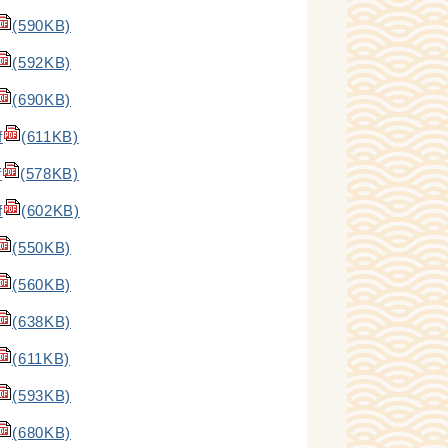
(590KB)
(592KB)
(690KB)
f
(611KB)
f
(578KB)
f
(602KB)
(550KB)
(560KB)
(638KB)
(611KB)
(593KB)
(680KB)