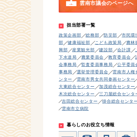
雲南市議会のページへ
担当部署一覧
政策企画部
総務部
防災部
市民環
部
健康福祉部
こども政策局
農林
興部
産業観光部
建設部
会計課
下水道局
農業委員会
教育委員会
会事務局
監査委員事務局
公平委員
事務局
選挙管理委員会
雲南市人権
ンター
雲南市男女共同参画センター
大東総合センター
加茂総合センター
木次総合センター
三刀屋総合センタ
吉田総合センター
掛合総合センタ
雲南市立病院
暮らしのお役立ち情報