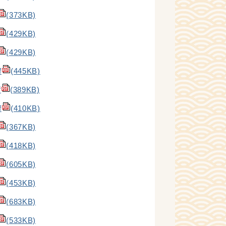
(373KB)
(429KB)
(429KB)
f
(445KB)
f
(389KB)
f
(410KB)
(367KB)
(418KB)
(605KB)
(453KB)
(683KB)
(533KB)