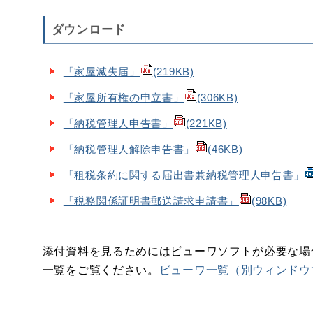
ダウンロード
「家屋滅失届」
(219KB)
「家屋所有権の申立書」
(306KB)
「納税管理人申告書」
(221KB)
「納税管理人解除申告書」
(46KB)
「租税条約に関する届出書兼納税管理人申告書」
「税務関係証明書郵送請求申請書」
(98KB)
添付資料を見るためにはビューワソフトが必要な場
一覧をご覧ください。
ビューワ一覧（別ウィンドウ