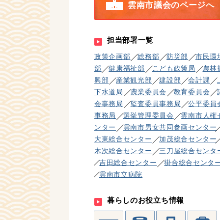
雲南市議会のページへ
担当部署一覧
政策企画部
総務部
防災部
市民環
部
健康福祉部
こども政策局
農林
興部
産業観光部
建設部
会計課
下水道局
農業委員会
教育委員会
会事務局
監査委員事務局
公平委員
事務局
選挙管理委員会
雲南市人権
ンター
雲南市男女共同参画センター
大東総合センター
加茂総合センター
木次総合センター
三刀屋総合センタ
吉田総合センター
掛合総合センタ
雲南市立病院
暮らしのお役立ち情報