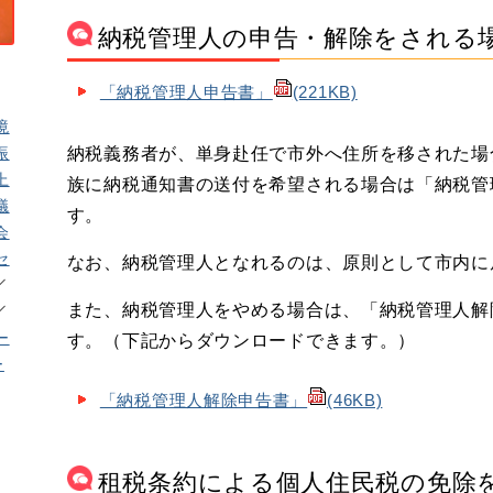
納税管理人の申告・解除をされる
「納税管理人申告書」
(221KB)
境
振
納税義務者が、単身赴任で市外へ住所を移された場
上
族に納税通知書の送付を希望される場合は「納税管
議
す。
会
セ
なお、納税管理人となれるのは、原則として市内に
また、納税管理人をやめる場合は、「納税管理人解
ー
す。（下記からダウンロードできます。）
ー
「納税管理人解除申告書」
(46KB)
租税条約による個人住民税の免除