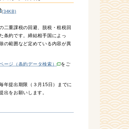
(34KB)
の二重課税の回避、脱税・租税回
た条約です。締結相手国によっ
除の範囲など定めている内容が異
ページ（条約データ検索）
をご
毎年提出期限（３月15日）までに
提出をお願いします。