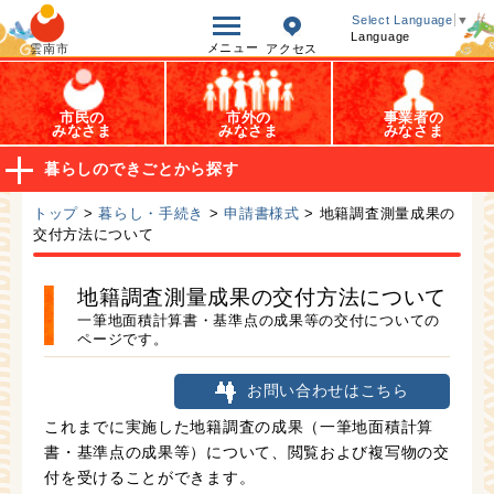
オープンデータ
Select Language
▼
Language
メニュー
雲南市
アクセス
市民の
市外の
事業者の
みなさま
みなさま
みなさま
暮らしのできごとから探す
トップ
>
暮らし・手続き
>
申請書様式
> 地籍調査測量成果の
交付方法について
地籍調査測量成果の交付方法について
一筆地面積計算書・基準点の成果等の交付についての
ページです。
お問い合わせはこちら
これまでに実施した地籍調査の成果（一筆地面積計算
書・基準点の成果等）について、閲覧および複写物の交
付を受けることができます。