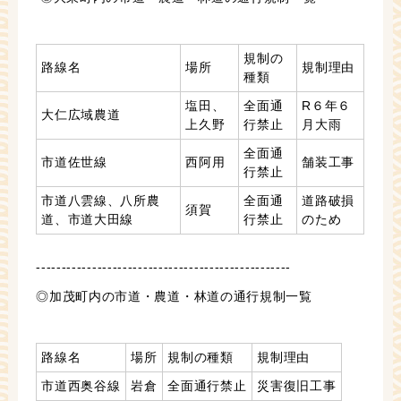
規制の
路線名
場所
規制理由
種類
塩田、
全面通
R６年６
大仁広域農道
上久野
行禁止
月大雨
全面通
市道佐世線
西阿用
舗装工事
行禁止
市道八雲線、八所農
全面通
道路破損
須賀
道、市道大田線
行禁止
のため
--------------------------------------------------
◎加茂町内の市道・農道・林道の通行規制一覧
路線名
場所
規制の種類
規制理由
市道西奥谷線
岩倉
全面通行禁止
災害復旧工事