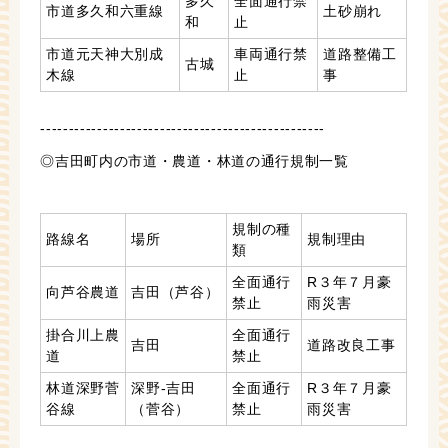
多久
全面通行禁
市道多久和六重線
土砂崩れ
和
止
市道元天神大別成
車両通行禁
道路整備工
古城
木線
止
事
--------------------------------------------------
◎吉田町内の市道・農道・林道の通行規制一覧
規制の種
路線名
場所
規制理由
類
全面通行
R３年７月豪
向芦谷農道
吉田（芦谷）
禁止
雨災害
掛合川上農
全面通行
吉田
道路改良工事
道
禁止
林道深野菅
深野-吉田
全面通行
R３年７月豪
谷線
（菅谷）
禁止
雨災害