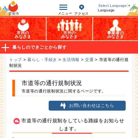
オープンデータ
Select Language
▼
Language
メニュー
雲南市
アクセス
市民の
市外の
事業者の
みなさま
みなさま
みなさま
暮らしのできごとから探す
トップ
>
暮らし・手続き
>
生活情報
>
交通
> 市道等の通行規
制状況
市道等の通行規制状況
市道等の通行規制状況に関するページです。
お問い合わせはこちら
市道等の通行規制をしている路線をお知らせ
します。