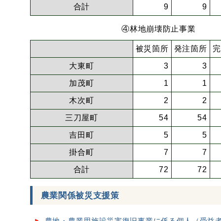
合計
9
9
④林地崩壊防止事業
被災箇所
発注箇所
完
大東町
3
3
加茂町
1
1
木次町
2
2
三刀屋町
54
54
吉田町
5
5
掛合町
7
7
合計
72
72
農業関係被災支援策
農地・農業用施設災害復旧事業に係る個人（受益