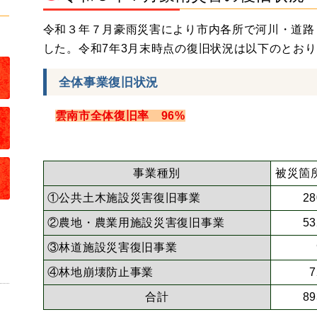
令和３年７月豪雨災害により市内各所で河川・道路
した。令和7年3月末時点の復旧状況は以下のとお
全体事業復旧状況
雲南市全体復旧率 96%
（令和8年3
事業種別
被災箇
①公共土木施設災害復旧事業
28
②農地・農業用施設災害復旧事業
53
③林道施設災害復旧事業
④林地崩壊防止事業
7
合計
89