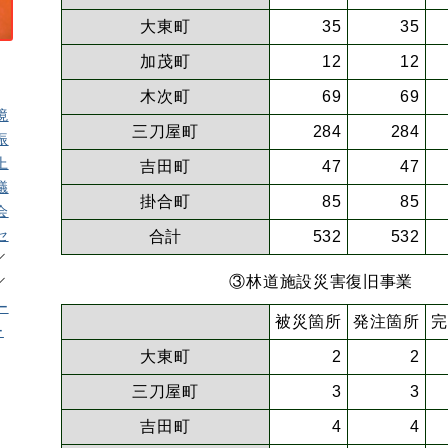
大東町
35
35
加茂町
12
12
木次町
69
69
境
三刀屋町
284
284
振
上
吉田町
47
47
議
掛合町
85
85
会
セ
合計
532
532
③林道施設災害復旧事業
ー
被災箇所
発注箇所
完
ー
大東町
2
2
三刀屋町
3
3
吉田町
4
4