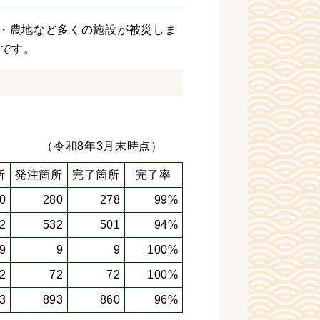
・農地など多くの施設が被災しま
りです。
月末時点）
所
発注箇所
完了箇所
完了率
0
280
278
99%
2
532
501
94%
9
9
9
100%
2
72
72
100%
3
893
860
96%