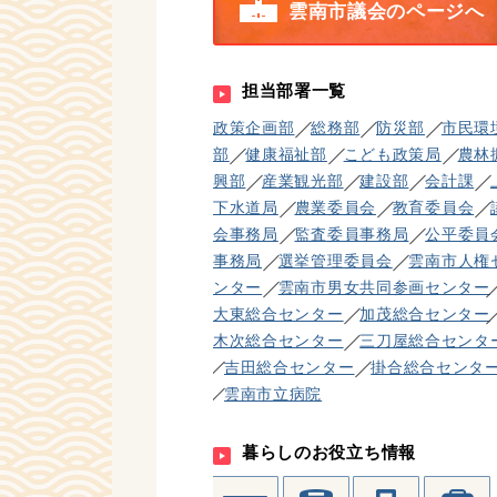
雲南市議会のページへ
担当部署一覧
政策企画部
総務部
防災部
市民環
部
健康福祉部
こども政策局
農林
興部
産業観光部
建設部
会計課
下水道局
農業委員会
教育委員会
会事務局
監査委員事務局
公平委員
事務局
選挙管理委員会
雲南市人権
ンター
雲南市男女共同参画センター
大東総合センター
加茂総合センター
木次総合センター
三刀屋総合センタ
吉田総合センター
掛合総合センタ
雲南市立病院
暮らしのお役立ち情報