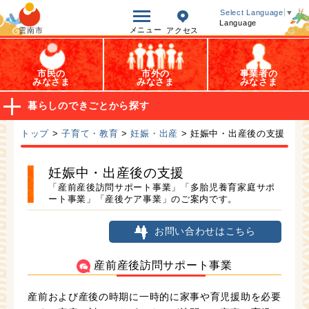
オープンデータ
Select Language
▼
Language
メニュー
雲南市
アクセス
市民の
市外の
事業者の
みなさま
みなさま
みなさま
暮らしのできごとから探す
トップ
>
子育て・教育
>
妊娠・出産
> 妊娠中・出産後の支援
妊娠中・出産後の支援
「産前産後訪問サポート事業」「多胎児養育家庭サポ
ート事業」「産後ケア事業」のご案内です。
お問い合わせはこちら
産前産後訪問サポート事業
産前および産後の時期に一時的に家事や育児援助を必要