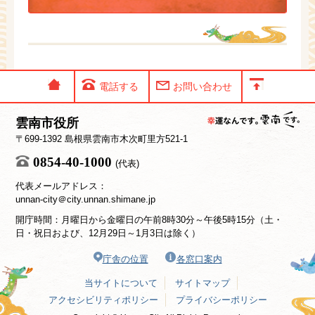
電話する
お問い合わせ
雲南市役所
〒699-1392 島根県雲南市木次町里方521-1
0854-40-1000
(代表)
代表メールアドレス：
unnan-city＠city.unnan.shimane.jp
開庁時間：月曜日から金曜日の午前8時30分～午後5時15分（土・
日・祝日および、12月29日～1月3日は除く）
庁舎の位置
各窓口案内
当サイトについて
サイトマップ
アクセシビリティポリシー
プライバシーポリシー