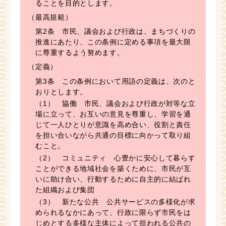
ることを目的とします。
（最高規範）
第2条 市民、議会および行政は、まちづくりの
推進にあたり、この条例に定める事項を最大限
に尊重するよう努めます。
（定義）
第3条 この条例において用語の定義は、次のと
おりとします。
（1） 協働 市民、議会および行政が対等な立
場に立って、お互いの意見を尊重し、学習を通
じて一人ひとりが意識を高め合い、役割と責任
を担い合いながら共通の目標に向かって取り組
むこと。
（2） コミュニティ 心豊かに安心して暮らす
ことができる地域社会を築くために、市民が互
いに助け合い、行動するために自主的に結ばれ
た組織および集団
（3） 新たな公共 公共サービスの多様化が求
められるなかにあって、行政に限らず市民をは
じめとする多様な主体によって担われる公共の