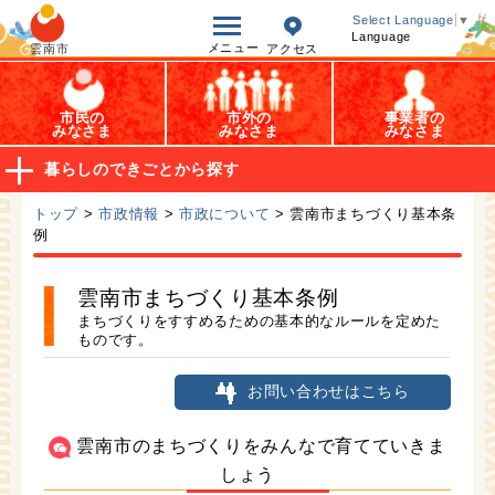
オープンデータ
Select Language
▼
Language
メニュー
雲南市
アクセス
市民の
市外の
事業者の
みなさま
みなさま
みなさま
暮らしのできごとから探す
トップ
>
市政情報
>
市政について
> 雲南市まちづくり基本条
例
雲南市まちづくり基本条例
まちづくりをすすめるための基本的なルールを定めた
ものです。
お問い合わせはこちら
雲南市のまちづくりをみんなで育てていきま
しょう