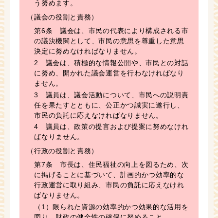
う努めます。
（議会の役割と責務）
第6条 議会は、市民の代表により構成される市
の議決機関として、市民の意思を尊重した意思
決定に努めなければなりません。
2 議会は、積極的な情報公開や、市民との対話
に努め、開かれた議会運営を行わなければなり
ません。
3 議員は、議会活動について、市民への説明責
任を果たすとともに、公正かつ誠実に遂行し、
市民の負託に応えなければなりません。
4 議員は、政策の提言および提案に努めなけれ
ばなりません。
（行政の役割と責務）
第7条 市長は、住民福祉の向上を図るため、次
に掲げることに基づいて、計画的かつ効率的な
行政運営に取り組み、市民の負託に応えなけれ
ばなりません。
（1）限られた資源の効率的かつ効果的な活用を
図り、財政の健全性の確保に努めること。