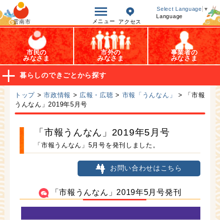
オープンデータ
Select Language
▼
Language
メニュー
雲南市
アクセス
市民の
市外の
事業者の
みなさま
みなさま
みなさま
暮らしのできごとから探す
トップ
>
市政情報
>
広報・広聴
>
市報「うんなん」
> 「市報
うんなん」2019年5月号
「市報うんなん」2019年5月号
「市報うんなん」5月号を発刊しました。
お問い合わせはこちら
「市報うんなん」2019年5月号発刊