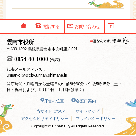
電話する
お問い合わせ
雲南市役所
〒699-1392 島根県雲南市木次町里方521-1
0854-40-1000
(代表)
代表メールアドレス：
unnan-city＠city.unnan.shimane.jp
開庁時間：月曜日から金曜日の午前8時30分～午後5時15分（土・
日・祝日および、12月29日～1月3日は除く）
庁舎の位置
各窓口案内
当サイトについて
サイトマップ
アクセシビリティポリシー
プライバシーポリシー
Copyright © Unnan City All Rights Reserved.