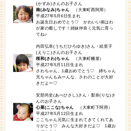
(かずみ)さんのお子さん
南(みなみ)ちゃん
（大東町西阿用）
平成27年5月6日生まれ
お誕生日おめでとう♡ かわいい南はわ
が家の癒しです！姉妹仲良く元気に育っ
てね♪
内田弘幸(うちだひろゆき)さん・絵里子
(えりこ)さんのお子さん
桜和(さわ)ちゃん
（大東町幡屋）
平成27年5月11日生まれ
さわちゃん、1歳おめでとう♡ 姉ちゃん
兄ちゃんもみーんな、さわのことが大好
きだよー♡
安部尚史(あべひさし)さん・梨奈(りな)さ
んのお子さん
心菜(ここな)ちゃん
（大東町下阿用）
平成27年5月12日生まれ
ここちゃん元気に生まれてきてくれてあ
りがとう♡ みんな大好きだよ♡ 1歳お