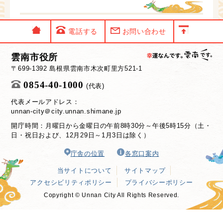
電話する
お問い合わせ
雲南市役所
〒699-1392 島根県雲南市木次町里方521-1
0854-40-1000
(代表)
代表メールアドレス：
unnan-city＠city.unnan.shimane.jp
開庁時間：月曜日から金曜日の午前8時30分～午後5時15分（土・
日・祝日および、12月29日～1月3日は除く）
庁舎の位置
各窓口案内
当サイトについて
サイトマップ
アクセシビリティポリシー
プライバシーポリシー
Copyright © Unnan City All Rights Reserved.