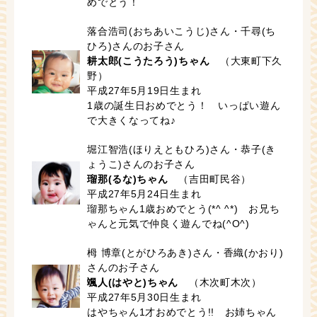
めでとう！
落合浩司(おちあいこうじ)さん・千尋(ち
ひろ)さんのお子さん
耕太郎(こうたろう)ちゃん
（大東町下久
野）
平成27年5月19日生まれ
1歳の誕生日おめでとう！ いっぱい遊ん
で大きくなってね♪
堀江智浩(ほりえともひろ)さん・恭子(き
ょうこ)さんのお子さん
瑠那(るな)ちゃん
（吉田町民谷）
平成27年5月24日生まれ
瑠那ちゃん1歳おめでとう(*^ ^*) お兄ち
ゃんと元気で仲良く遊んでね(^O^)
栂 博章(とがひろあき)さん・香織(かおり)
さんのお子さん
颯人(はやと)ちゃん
（木次町木次）
平成27年5月30日生まれ
はやちゃん1才おめでとう!! お姉ちゃん