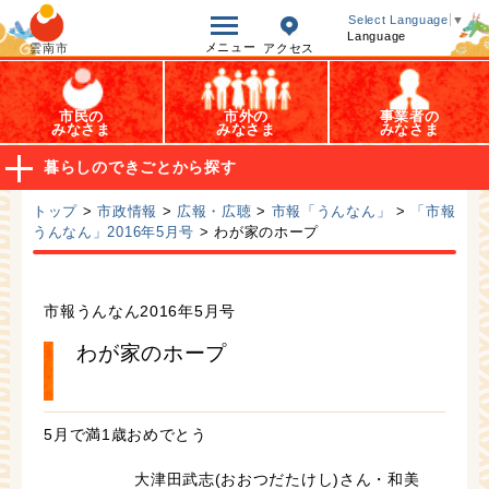
オープンデータ
Select Language
▼
Language
メニュー
雲南市
アクセス
市民の
市外の
事業者の
みなさま
みなさま
みなさま
暮らしのできごとから探す
トップ
>
市政情報
>
広報・広聴
>
市報「うんなん」
>
「市報
うんなん」2016年5月号
> わが家のホープ
市報うんなん2016年5月号
わが家のホープ
5月で満1歳おめでとう
大津田武志(おおつだたけし)さん・和美