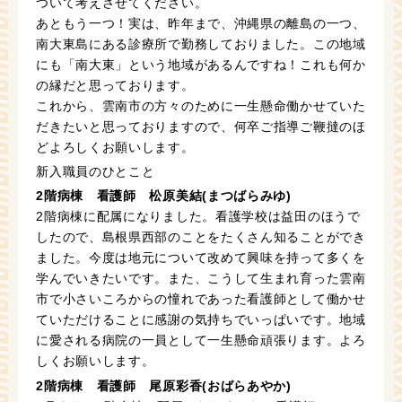
ついて考えさせてください。
あともう一つ！実は、昨年まで、沖縄県の離島の一つ、
南大東島にある診療所で勤務しておりました。この地域
にも「南大東」という地域があるんですね！これも何か
の縁だと思っております。
これから、雲南市の方々のために一生懸命働かせていた
だきたいと思っておりますので、何卒ご指導ご鞭撻のほ
どよろしくお願いします。
新入職員のひとこと
2階病棟 看護師 松原美結(まつばらみゆ)
2階病棟に配属になりました。看護学校は益田のほうで
したので、島根県西部のことをたくさん知ることができ
ました。今度は地元について改めて興味を持って多くを
学んでいきたいです。また、こうして生まれ育った雲南
市で小さいころからの憧れであった看護師として働かせ
ていただけることに感謝の気持ちでいっぱいです。地域
に愛される病院の一員として一生懸命頑張ります。よろ
しくお願いします。
2階病棟 看護師 尾原彩香(おばらあやか)