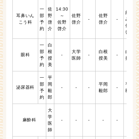
（予
一
佐
14:30
約の
耳鼻いん
部
野
～
佐野
佐野
-
-
み）
こう科
予
啓
佐野
啓介
啓介
佐野
約
介
啓介
啓介
一
白
部
根
大学
白根
白根
眼科
-
-
-
予
授
医師
授美
授美
約
美
一
平
部
岡
平岡
平岡
泌尿器科
-
-
-
-
予
毅
毅郎
毅郎
約
郎
大
学
麻酔科
-
-
-
-
-
-
医
師