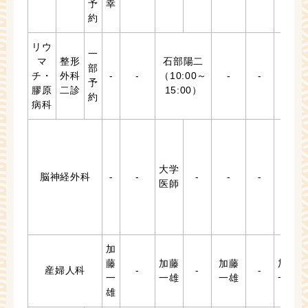
予
幸
約
リウ
一
マ
整形
石部陽二
部
チ・
外科
-
-
（10:00～
-
-
-
予
膠原
二診
15:00）
約
病科
大学
脳神経外科
-
-
-
-
-
-
医師
加
藤
加藤
加藤
加藤
産婦人科
-
-
-
一
一雄
一雄
一雄
雄