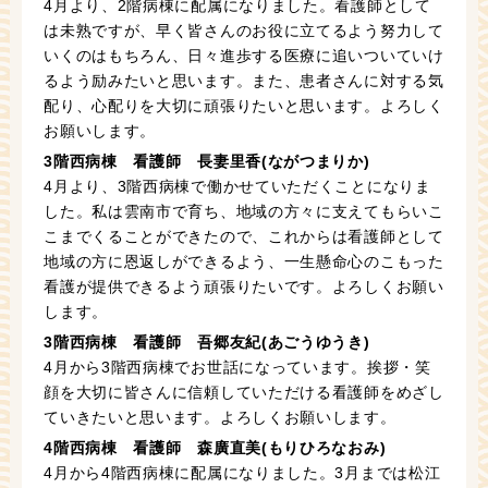
4月より、2階病棟に配属になりました。看護師として
は未熟ですが、早く皆さんのお役に立てるよう努力して
いくのはもちろん、日々進歩する医療に追いついていけ
るよう励みたいと思います。また、患者さんに対する気
配り、心配りを大切に頑張りたいと思います。よろしく
お願いします。
3階西病棟 看護師 長妻里香(ながつまりか)
4月より、3階西病棟で働かせていただくことになりま
した。私は雲南市で育ち、地域の方々に支えてもらいこ
こまでくることができたので、これからは看護師として
地域の方に恩返しができるよう、一生懸命心のこもった
看護が提供できるよう頑張りたいです。よろしくお願い
します。
3階西病棟 看護師 吾郷友紀(あごうゆうき)
4月から3階西病棟でお世話になっています。挨拶・笑
顔を大切に皆さんに信頼していただける看護師をめざし
ていきたいと思います。よろしくお願いします。
4階西病棟 看護師 森廣直美(もりひろなおみ)
4月から4階西病棟に配属になりました。3月までは松江