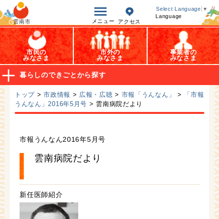
オープンデータ
Select Language
▼
Language
メニュー
雲南市
アクセス
市民の
市外の
事業者の
みなさま
みなさま
みなさま
暮らしのできごとから探す
トップ
>
市政情報
>
広報・広聴
>
市報「うんなん」
>
「市報
うんなん」2016年5月号
> 雲南病院だより
市報うんなん2016年5月号
雲南病院だより
新任医師紹介