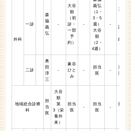
大谷
義弘
大谷
順
（1・
森
順
（初
3・5
脇
（再
一診
-
診・
-
週）
-
義
診・
一部
大谷
弘
予
予
順
外科
約）
約）
（2・
4週）
奥
象谷
田
担当
奥田
二診
-
ひと
-
-
淳
医
淳三
み
三
大谷
順
担
地域総合診療
第
担当
担当
担当
当
-
-
科
3（栄
医
医
医
医
養外
来）