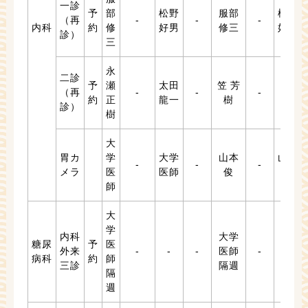
一診
予
部
松野
服部
松野
（再
-
-
-
内科
約
修
好男
修三
好男
診）
三
永
二診
予
瀬
太田
笠 芳
（再
-
-
-
-
約
正
龍一
樹
診）
樹
大
胃カ
学
大学
山本
山本
-
-
-
メラ
医
医師
俊
俊
師
大
学
内科
大学
糖尿
予
医
外来
-
-
-
医師
-
-
病科
約
師
三診
隔週
隔
週