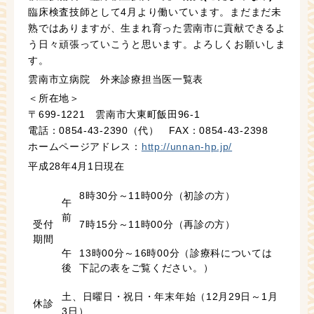
臨床検査技師として4月より働いています。まだまだ未
熟ではありますが、生まれ育った雲南市に貢献できるよ
う日々頑張っていこうと思います。よろしくお願いしま
す。
雲南市立病院 外来診療担当医一覧表
＜所在地＞
〒699-1221 雲南市大東町飯田96-1
電話：0854-43-2390（代） FAX：0854-43-2398
ホームページアドレス：
http://unnan-hp.jp/
平成28年4月1日現在
8時30分～11時00分（初診の方）
午
前
受付
7時15分～11時00分（再診の方）
期間
午
13時00分～16時00分（診療科については
後
下記の表をご覧ください。）
土、日曜日・祝日・年末年始（12月29日～1月
休診
3日）