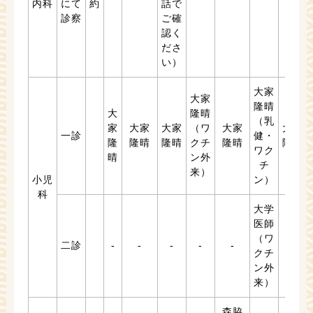
内科
にて
約
話で
診察
ご確
認く
ださ
い）
大家
大家
隆晴
大
隆晴
（乳
家
大家
大家
（ワ
大家
大家
一診
健・
隆
隆晴
隆晴
クチ
隆晴
隆晴
ワク
晴
ン外
チ
来）
小児
ン）
科
大学
医師
（ワ
二診
-
-
-
-
-
-
クチ
ン外
来）
森脇