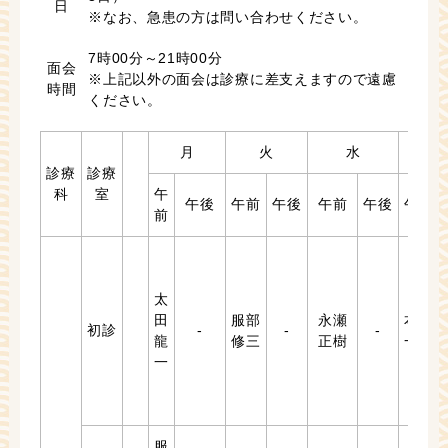
日
※なお、急患の方は問い合わせください。
7時00分～21時00分
面会
※上記以外の面会は診療に差支えますので遠慮
時間
ください。
月
火
水
木
診療
診療
科
室
午
午後
午前
午後
午前
午後
午前
前
太
田
服部
永瀬
本田
初診
-
-
-
龍
修三
正樹
一郎
一
服