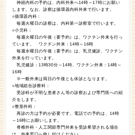
神経内科の予約は、内科外来へ14時～17時にお願い
します。なお、診察は循環器内科外来で行います。
○循環器内科：
毎週火曜日の診察は、内科第一診察室で行います。
○小児科：
毎週火曜日の午後（要予約）は、ワクチン外来を行っ
ています。 ワクチン外来：14時～16時
毎週水曜日の午後（要予約）は、乳児健診、ワクチン
外来を行っています。
乳児健診：13時30分～14時、ワクチン外来：14時～
16時
※一般外来は両日の午後とも休診となります。
○地域総合診療科：
受診科が不明な患者さん等の診察および専門医への紹
介をします。
○整形外科：
再診の方は予約が必要です。電話での予約は、14時
～16時にお願いします。
脊椎外科・人工関節専門外来を受診希望される場合
は、外来窓口へ申し付けください。