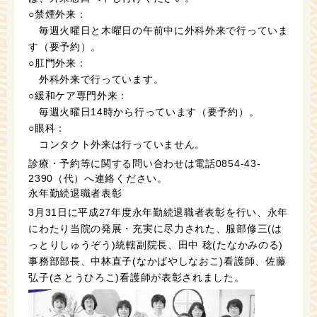
○禁煙外来：
毎週火曜日と木曜日の午前中に外科外来で行っていま
す（要予約）。
○肛門外来：
外科外来で行っています。
○緩和ケア専門外来：
毎週火曜日14時から行っています（要予約）。
○眼科：
コンタクト外来は行っていません。
診療・予約等に関する問い合わせは電話0854-43-
2390（代）へ連絡ください。
永年勤続退職者表彰
3月31日に平成27年度永年勤続退職者表彰を行い、永年
にわたり当院の発展・充実に尽力された、服部修三(は
っとりしゅうぞう)統轄副院長、田中 稔(たなかみのる)
事務部部長、中林直子(なかばやしなおこ)看護師、佐藤
弘子(さとうひろこ)看護師が表彰されました。