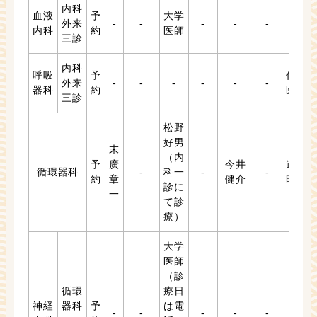
内科
血液
予
大学
外来
-
-
-
-
-
-
内科
約
医師
三診
内科
呼吸
予
代務
外来
-
-
-
-
-
-
器科
約
医師
三診
松野
好男
末
（内
予
廣
今井
遠藤
循環器科
-
科一
-
-
約
章
健介
昭博
診に
一
て診
療）
大学
医師
（診
循環
療日
神経
器科
予
は電
-
-
-
-
-
-