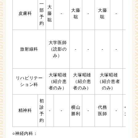
一
大
部
大藤
大藤
皮膚科
藤
-
-
-
-
予
聡
聡
聡
約
大学医師
放射線科
（読影の
-
-
-
-
-
み）
大塚昭雄
大塚昭雄
大塚昭雄
大塚
リハビリテー
（紹介患
（紹介患
（紹介患者
（紹
ション科
者のみ）
者のみ）
のみ）
者の
初
診
横山
代務
今岡
精神科
-
-
-
-
予
勝利
医師
大輔
約
○神経内科：