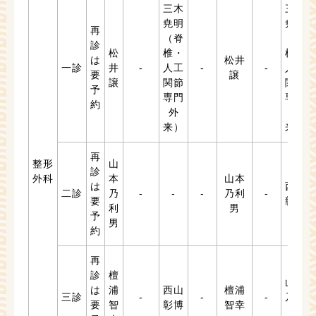
三木
三木
尭明
尭明
再
（脊
（脊
診
松
椎・
椎・
は
松井
一診
井
-
人工
-
-
人工
要
譲
譲
関節
関節
予
専門
専門
約
外
外
来）
来）
再
整形
山
診
外科
本
山本
は
西山
二診
乃
-
-
-
乃利
-
要
彰博
利
男
予
男
約
再
診
檀
山本
は
浦
西山
檀浦
三診
-
-
-
乃利
要
智
彰博
智幸
男