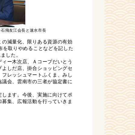
会石飛友江会長と速水市長
ミの減量化、限りある資源の有効
布を取りやめることなどを記した
れました。
ディー木次店、Ａコープだいとう
プよしだ店、掛合ショッピングセ
、フレッシュマートふくま、みし
協議会、雲南市の三者が協定書に
定します。今後、実施に向けてポ
加募集、広報活動を行っていきま
！