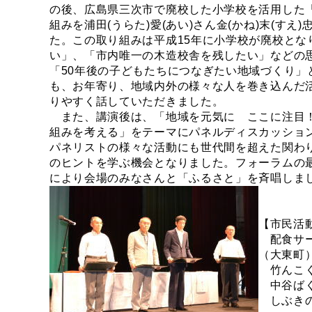
の後、広島県三次市で廃校した小学校を活用した
組みを浦田(うらた)愛(あい)さん金(かね)末(すえ
た。この取り組みは平成15年に小学校が廃校とな
い」、「市内唯一の木造校舎を残したい」などの
「50年後の子どもたちにつなぎたい地域づくり」
も、お年寄り、地域内外の様々な人を巻き込んだ
りやすく話していただきました。
また、講演後は、「地域を元気に ここに注目
組みを考える」をテーマにパネルディスカッショ
パネリストの様々な活動にも世代間を超えた関わ
のヒントを学ぶ機会となりました。フォーラムの
により会場のみなさんと「ふるさと」を斉唱しま
【市民活
配食サー
（大東町
竹んこく
中谷ばく
しぶきの