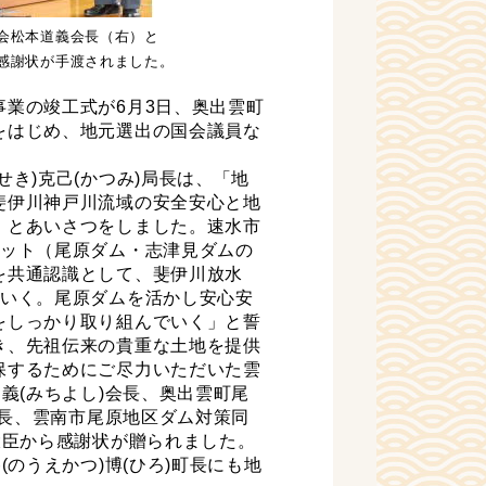
会松本道義会長（右）と
感謝状が手渡されました。
業の竣工式が6月3日、奥出雲町
をはじめ、地元選出の国会議員な
き)克己(かつみ)局長は、「地
斐伊川神戸川流域の安全安心と地
」とあいさつをしました。速水市
セット（尾原ダム・志津見ダムの
を共通認識として、斐伊川放水
ていく。尾原ダムを活かし安心安
をしっかり取り組んでいく」と誓
き、先祖伝来の貴重な土地を提供
保するためにご尽力いただいた雲
義(みちよし)会長、奥出雲町尾
会長、雲南市尾原地区ダム対策同
大臣から感謝状が贈られました。
(のうえかつ)博(ひろ)町長にも地