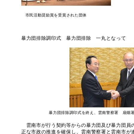
市民活動奨励賞を受賞された団体
暴力団排除調印式 暴力団排除 一丸となって
暴力団排除調印式を終え、雲南警察署 扇畑
雲南市が行う契約等からの暴力団及び暴力団員
正な市政の推進を確保し、雲南警察署と雲南市が