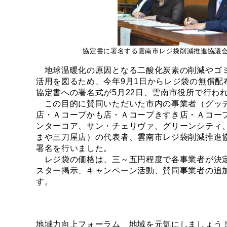
協定書に署名する雲南市レジ袋削減推進協議
地球温暖化の原因となる二酸化炭素の削減やゴ
活用を図るため、今年9月1日からレジ袋の無償配
協定書への署名式が5月22日、雲南市役所で行わ
この目的に賛同いただいた市内の事業者（グッ
店・Ａコープかも店・Ａコープきすき店・Ａコー
ンターコア、サン・チェリヴァ、グリーンシティ
まや三刀屋店）の代表者、雲南市レジ袋削減推進
署名を行いました。
レジ袋の価格は、三～五円程度で各事業者が決
スター掲示、キャンペーン活動、賛同事業者の追
す。
地域力向上フォーラム 地域を元気にしましょう