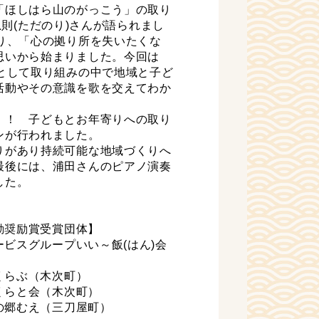
「ほしはら山のがっこう」の取り
)忠則(ただのり)さんが語られまし
り、「心の拠り所を失いたくな
思いから始まりました。今回は
として取り組みの中で地域と子ど
活動やその意識を歌を交えてわか
！！ 子どもとお年寄りへの取り
ンが行われました。
りがあり持続可能な地域づくりへ
最後には、浦田さんのピアノ演奏
した。
動奨励賞受賞団体】
ビスグループいい～飯(はん)会
）
らぶ（木次町）
らと会（木次町）
郷むえ（三刀屋町）