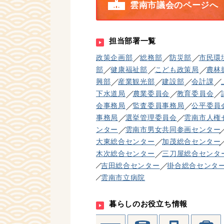
雲南市議会のページへ
担当部署一覧
政策企画部
総務部
防災部
市民環
部
健康福祉部
こども政策局
農林
興部
産業観光部
建設部
会計課
下水道局
農業委員会
教育委員会
会事務局
監査委員事務局
公平委員
事務局
選挙管理委員会
雲南市人権
ンター
雲南市男女共同参画センター
大東総合センター
加茂総合センター
木次総合センター
三刀屋総合センタ
吉田総合センター
掛合総合センタ
雲南市立病院
暮らしのお役立ち情報