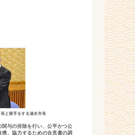
署長と握手をする速水市長
の関与の排除を行い、公平かつ公
連携、協力するための合意書の調