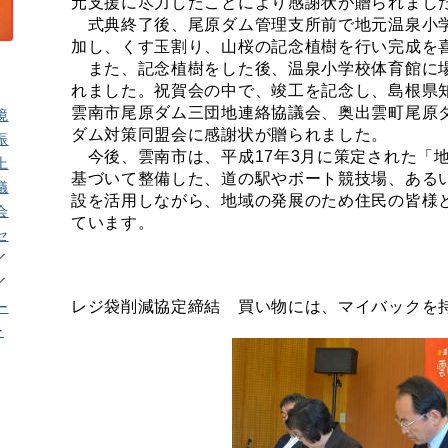
元支援に尽力したことにより感謝状が贈られまし
式典終了後、尾原ダム管理支所前で地元温泉小
加し、くす玉割り、山桜の記念植樹を行い完成を
また、記念植樹をした後、温泉小学校体育館に
れました。祝賀会の中で、竣工を記念し、島根県
雲南市尾原ダム三団地連絡協議会、奥出雲町尾原
境
ダム対策同盟会に感謝状が贈られました。
振
今後、雲南市は、平成17年3月に策定された「
上
基づいて整備した、道の駅やボート競技場、あるい
議
設を活用しながら、地域の発展のため住民の皆様
会
ています。
セ
レジ袋削減協定締結 買い物には、マイバックを
ー
ー