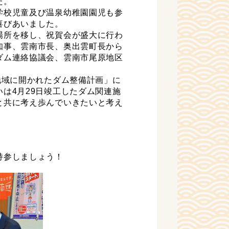
た。
学校児童及び温泉幼稚園園児も参
喜びあいました。
場所を移し、祝賀会が盛大に行わ
知事、雲南市長、奥出雲町長から
ダム連絡協議会、雲南市尾原地区
地域に開かれたダム整備計画」に
は4月29日竣工したダム関連施
と共に考え歩んでいきたいと考え
持参しましょう！