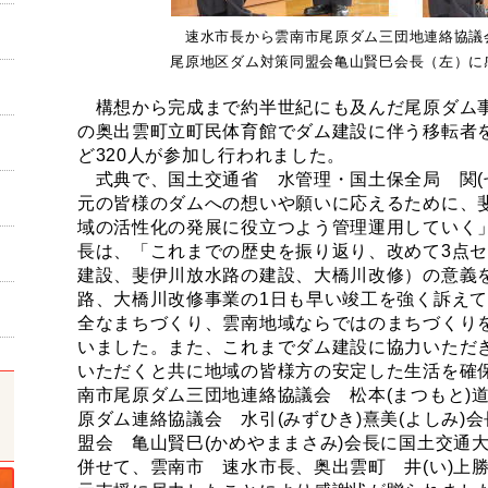
速水市長から雲南市尾原ダム三団地連絡協議
尾原地区ダム対策同盟会亀山賢巳会長（左）に
構想から完成まで約半世紀にも及んだ尾原ダム事
の奥出雲町立町民体育館でダム建設に伴う移転者
ど320人が参加し行われました。
式典で、国土交通省 水管理・国土保全局 関(せ
元の皆様のダムへの想いや願いに応えるために、
域の活性化の発展に役立つよう管理運用していく
長は、「これまでの歴史を振り返り、改めて3点
建設、斐伊川放水路の建設、大橋川改修）の意義
路、大橋川改修事業の1日も早い竣工を強く訴え
全なまちづくり、雲南地域ならではのまちづくり
いました。また、これまでダム建設に協力いただ
いただくと共に地域の皆様方の安定した生活を確
南市尾原ダム三団地連絡協議会 松本(まつもと)道
原ダム連絡協議会 水引(みずひき)熹美(よしみ)
盟会 亀山賢巳(かめやままさみ)会長に国土交通
併せて、雲南市 速水市長、奥出雲町 井(い)上勝