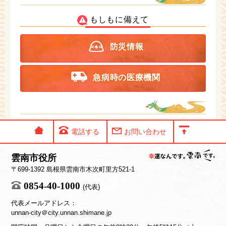
もしもに備えて
防災情報
急病時の医療機関
電話する
お問い合わせ
雲南市役所
〒699-1392 島根県雲南市木次町里方521-1
0854-40-1000
(代表)
代表メールアドレス：
unnan-city＠city.unnan.shimane.jp