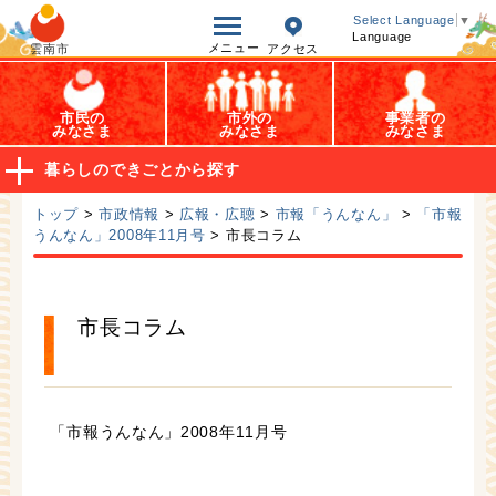
オープンデータ
Select Language
▼
Language
メニュー
雲南市
アクセス
市民の
市外の
事業者の
みなさま
みなさま
みなさま
暮らしのできごとから探す
トップ
>
市政情報
>
広報・広聴
>
市報「うんなん」
>
「市報
うんなん」2008年11月号
> 市長コラム
市長コラム
「市報うんなん」2008年11月号