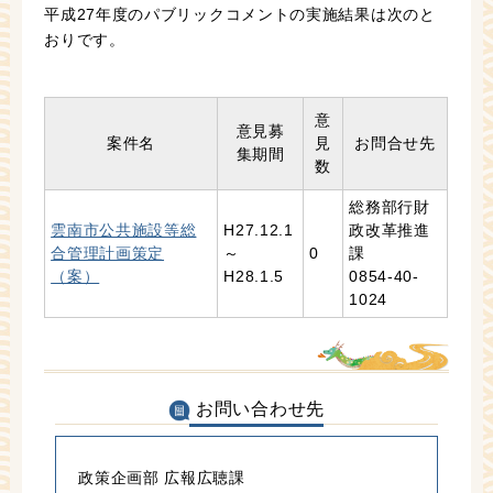
平成27年度のパブリックコメントの実施結果は次のと
おりです。
意
意見募
案件名
見
お問合せ先
集期間
数
総務部行財
雲南市公共施設等総
H27.12.1
政改革推進
合管理計画策定
～
0
課
（案）
H28.1.5
0854-40-
1024
お問い合わせ先
政策企画部 広報広聴課