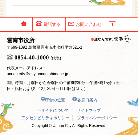
電話する
お問い合わせ
雲南市役所
〒699-1392 島根県雲南市木次町里方521-1
0854-40-1000
(代表)
代表メールアドレス：
unnan-city＠city.unnan.shimane.jp
開庁時間：月曜日から金曜日の午前8時30分～午後5時15分（土・
日・祝日および、12月29日～1月3日は除く）
庁舎の位置
各窓口案内
当サイトについて
サイトマップ
アクセシビリティポリシー
プライバシーポリシー
Copyright © Unnan City All Rights Reserved.