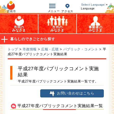
オープンデータ
Select Language
▼
Language
メニュー
雲南市
アクセス
市民の
市外の
事業者の
みなさま
みなさま
みなさま
暮らしのできごとから探す
トップ
>
市政情報
>
広報・広聴
>
パブリック・コメント
> 平
成27年度パブリックコメント実施結果
平成27年度パブリックコメント実施
結果
平成27年度パブリックコメント実施結果一覧です。
お問い合わせはこちら
平成27年度パブリックコメント実施結果一覧