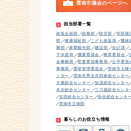
雲南市議会のページへ
担当部署一覧
政策企画部
総務部
防災部
市民環
部
健康福祉部
こども政策局
農林
興部
産業観光部
建設部
会計課
下水道局
農業委員会
教育委員会
会事務局
監査委員事務局
公平委員
事務局
選挙管理委員会
雲南市人権
ンター
雲南市男女共同参画センター
大東総合センター
加茂総合センター
木次総合センター
三刀屋総合センタ
吉田総合センター
掛合総合センタ
雲南市立病院
暮らしのお役立ち情報