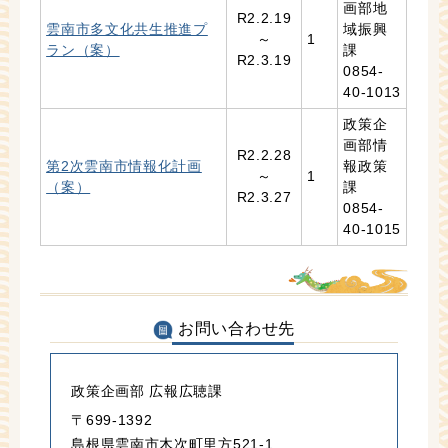
画部地
R2.2.19
雲南市多文化共生推進プ
域振興
～
1
ラン（案）
課
R2.3.19
0854-
40-1013
政策企
画部情
R2.2.28
第2次雲南市情報化計画
報政策
～
1
（案）
課
R2.3.27
0854-
40-1015
お問い合わせ先
政策企画部 広報広聴課
〒699-1392
島根県雲南市木次町里方521-1