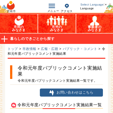
オープンデータ
Select Language
▼
Language
メニュー
雲南市
アクセス
市民の
市外の
事業者の
みなさま
みなさま
みなさま
暮らしのできごとから探す
トップ
>
市政情報
>
広報・広聴
>
パブリック・コメント
> 令
和元年度パブリックコメント実施結果
令和元年度パブリックコメント実施結
果
令和元年度パブリックコメント実施結果一覧です。
お問い合わせはこちら
令和元年度パブリックコメント実施結果一覧