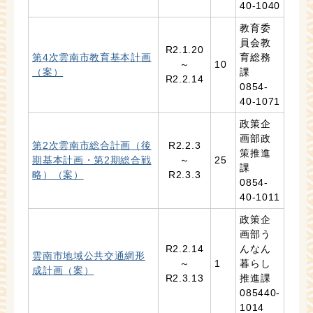
40-1040
教育委
員会教
R2.1.20
第4次雲南市教育基本計画
育総務
～
10
（案）
課
R2.2.14
0854-
40-1071
政策企
画部政
第2次雲南市総合計画（後
R2.2.3
策推進
期基本計画・第2期総合戦
～
25
課
略）（案）
R2.3.3
0854-
40-1011
政策企
画部う
R2.2.14
んなん
雲南市地域公共交通網形
～
1
暮らし
成計画（案）
R2.3.13
推進課
085440-
1014