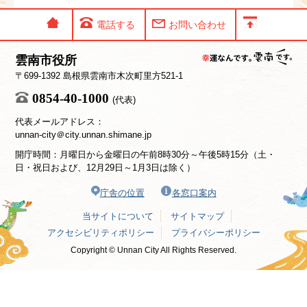
電話する
お問い合わせ
雲南市役所
〒699-1392 島根県雲南市木次町里方521-1
0854-40-1000
(代表)
代表メールアドレス：
unnan-city＠city.unnan.shimane.jp
開庁時間：月曜日から金曜日の午前8時30分～午後5時15分（土・
日・祝日および、12月29日～1月3日は除く）
庁舎の位置
各窓口案内
当サイトについて
サイトマップ
アクセシビリティポリシー
プライバシーポリシー
Copyright © Unnan City All Rights Reserved.