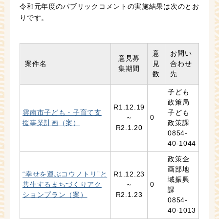
令和元年度のパブリックコメントの実施結果は次のとお
りです。
意
お問い
意見募
案件名
見
合わせ
集期間
数
先
子ども
政策局
R1.12.19
雲南市子ども・子育て支
子ども
～
0
援事業計画（案）
政策課
R2.1.20
0854-
40-1044
政策企
画部地
“幸せを運ぶコウノトリ”と
R1.12.23
域振興
共生するまちづくりアク
～
0
課
ションプラン（案）
R2.1.23
0854-
40-1013