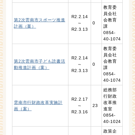
教育委
員会社
R2.2.14
第2次雲南市スポーツ推進
会教育
～
0
計画（案）
課
R2.3.13
0854-
40-1074
教育委
員会社
R2.2.14
第2次雲南市子ども読書活
会教育
～
0
動推進計画（案）
課
R2.3.13
0854-
40-1074
総務部
行財政
R2.2.17
雲南市行財政改革実施計
改革推
～
23
画（案）
進室
R2.3.16
0854-
40-1024
政策企