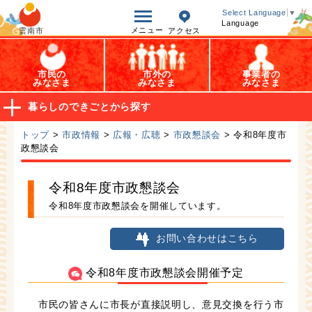
オープンデータ
Select Language
▼
Language
メニュー
雲南市
アクセス
市民の
市外の
事業者の
みなさま
みなさま
みなさま
暮らしのできごとから探す
トップ
>
市政情報
>
広報・広聴
>
市政懇談会
> 令和8年度市
政懇談会
令和8年度市政懇談会
令和8年度市政懇談会を開催しています。
お問い合わせはこちら
令和8年度市政懇談会開催予定
市民の皆さんに市長が直接説明し、意見交換を行う市