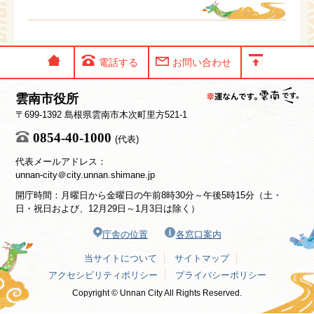
電話する
お問い合わせ
雲南市役所
〒699-1392 島根県雲南市木次町里方521-1
0854-40-1000
(代表)
代表メールアドレス：
unnan-city＠city.unnan.shimane.jp
開庁時間：月曜日から金曜日の午前8時30分～午後5時15分（土・
日・祝日および、12月29日～1月3日は除く）
庁舎の位置
各窓口案内
当サイトについて
サイトマップ
アクセシビリティポリシー
プライバシーポリシー
Copyright © Unnan City All Rights Reserved.