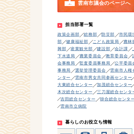
雲南市議会のページへ
担当部署一覧
政策企画部
総務部
防災部
市民環
部
健康福祉部
こども政策局
農林
興部
産業観光部
建設部
会計課
下水道局
農業委員会
教育委員会
会事務局
監査委員事務局
公平委員
事務局
選挙管理委員会
雲南市人権
ンター
雲南市男女共同参画センター
大東総合センター
加茂総合センター
木次総合センター
三刀屋総合センタ
吉田総合センター
掛合総合センタ
雲南市立病院
暮らしのお役立ち情報