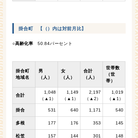
掛合町 【（）内は対前月比】
○
高齢化率
50.84パーセント
世帯数
掛合町
男
女
合計
（世
地域名
（人）
（人）
（人）
帯）
1,048
1,149
2,197
1,019
合計
（▲1）
（▲1）
（▲2）
（▲1）
掛合
531
640
1,171
540
多根
177
176
353
145
松笠
157
144
301
148