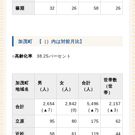
篠淵
32
26
58
26
加茂町 【（）内は対前月比】
○
高齢化率
38.25パーセント
世帯数
加茂町
男
女
合計
（世
地域名
（人）
（人）
（人）
帯）
2,654
2,842
5,496
2,157
合計
(▲7）
(0)
(▲7)
(▲3）
立原
95
80
175
62
近松
58
61
119
44