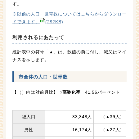
す。
※以前の人口・世帯数についてはこちらからダウンロー
ドできます。
(292KB)
利用されるにあたって
統計表中の符号「▲」は、数値の前に付し、減又はマイ
ナスを示します。
市全体の人口・世帯数
【（）内は対前月比】
○
高齢化率
41.56パーセント
総人口
33,348人
（▲39人）
男性
16,174人
（▲27人）