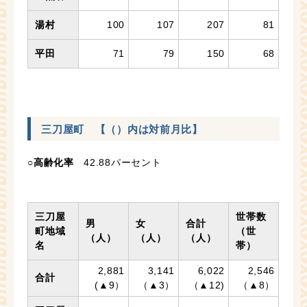
湯村
100
107
207
81
平田
71
79
150
68
三刀屋町 【（）内は対前月比】
○
高齢化率
42.88パーセント
三刀屋
世帯数
男
女
合計
町地域
（世
（人）
（人）
（人）
名
帯）
2,881
3,141
6,022
2,546
合計
(▲9）
（▲3）
（▲12)
（▲8）