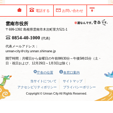
電話する
お問い合わせ
雲南市役所
〒699-1392 島根県雲南市木次町里方521-1
0854-40-1000
(代表)
代表メールアドレス：
unnan-city＠city.unnan.shimane.jp
開庁時間：月曜日から金曜日の午前8時30分～午後5時15分（土・
日・祝日および、12月29日～1月3日は除く）
庁舎の位置
各窓口案内
当サイトについて
サイトマップ
アクセシビリティポリシー
プライバシーポリシー
Copyright © Unnan City All Rights Reserved.