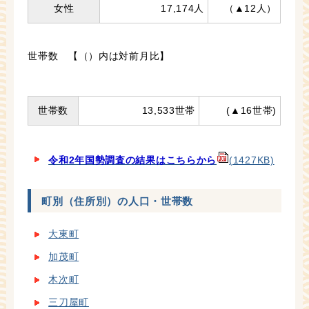
女性
17,174人
（▲12人）
世帯数 【（）内は対前月比】
世帯数
13,533世帯
(▲16世帯)
令和2年国勢調査の結果はこちらから
(1427KB)
町別（住所別）の人口・世帯数
大東町
加茂町
木次町
三刀屋町