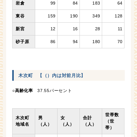
岩倉
99
84
183
64
東谷
159
190
349
128
新宮
12
16
28
11
砂子原
86
94
180
70
木次町 【（）内は対前月比】
○
高齢化率
37.55パーセント
世帯数
木次町
男
女
合計
（世
地域名
（人）
（人）
（人）
帯）