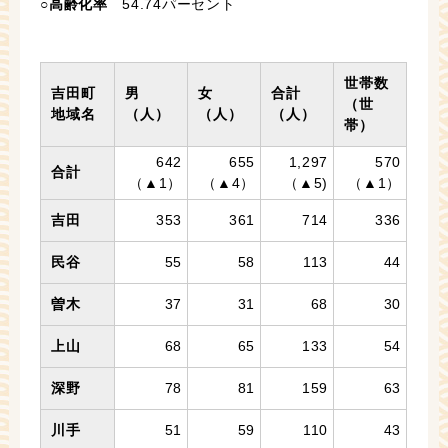
○
高齢化率
54.74パーセント
世帯数
吉田町
男
女
合計
（世
地域名
（人）
（人）
（人）
帯）
642
655
1,297
570
合計
（▲1）
（▲4）
（▲5)
（▲1）
吉田
353
361
714
336
民谷
55
58
113
44
曽木
37
31
68
30
上山
68
65
133
54
深野
78
81
159
63
川手
51
59
110
43