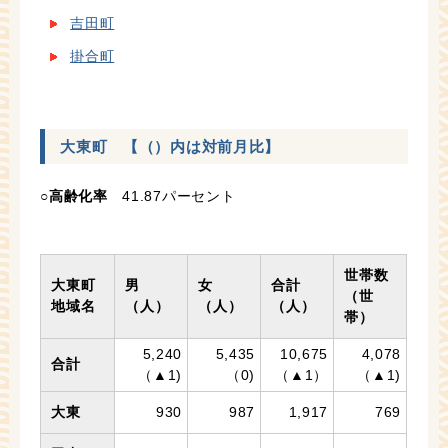
吉田町
掛合町
大東町 【（）内は対前月比】
○高齢化率
41.87パーセント
世帯数
大東町
男
女
合計
（世
地域名
（人）
（人）
（人）
帯）
5,240
5,435
10,675
4,078
合計
（▲1)
（0)
（▲1）
（▲1)
大東
930
987
1,917
769