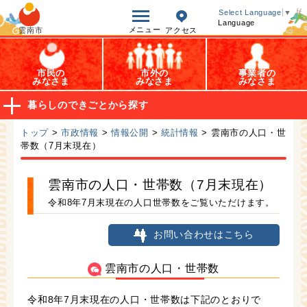
オープンデータ
Select Language
▼
Language
メニュー
雲南市
アクセス
市民の
市外の
事業者の
みなさま
みなさま
みなさま
暮らしのできごとから探す
トップ
>
市政情報
>
情報公開
>
統計情報
> 雲南市の人口・世
帯数（7月末現在）
雲南市の人口・世帯数（7月末現在）
令和8年7月末現在の人口世帯数をご覧いただけます。
お問い合わせはこちら
雲南市の人口・世帯数
令和8年7月末現在の人口・世帯数は下記のとおりで