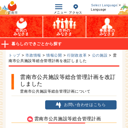
オープンデータ
Select Language
▼
Language
メニュー
雲南市
アクセス
市民の
市外の
事業者の
みなさま
みなさま
みなさま
暮らしのできごとから探す
トップ
>
市政情報
>
情報公開
>
行財政改革
>
公の施設
> 雲
南市公共施設等総合管理計画を改訂しました
雲南市公共施設等総合管理計画を改訂
しました
雲南市公共施設等総合管理計画について
お問い合わせはこちら
雲南市公共施設等総合管理計画