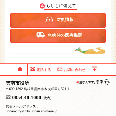
もしもに備えて
防災情報
急病時の医療機関
電話する
お問い合わせ
雲南市役所
〒699-1392 島根県雲南市木次町里方521-1
0854-40-1000
(代表)
代表メールアドレス：
unnan-city＠city.unnan.shimane.jp