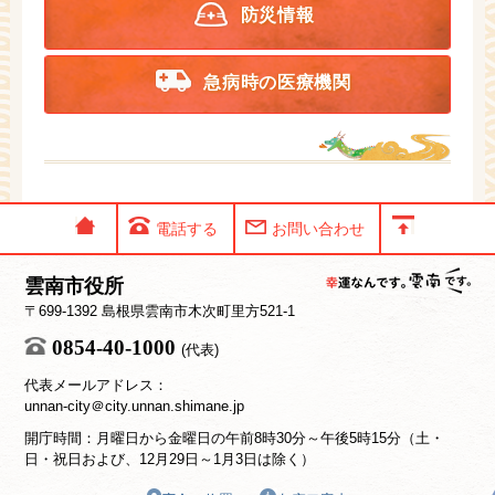
防災情報
急病時の医療機関
電話する
お問い合わせ
雲南市役所
〒699-1392 島根県雲南市木次町里方521-1
0854-40-1000
(代表)
代表メールアドレス：
unnan-city＠city.unnan.shimane.jp
開庁時間：月曜日から金曜日の午前8時30分～午後5時15分（土・
日・祝日および、12月29日～1月3日は除く）