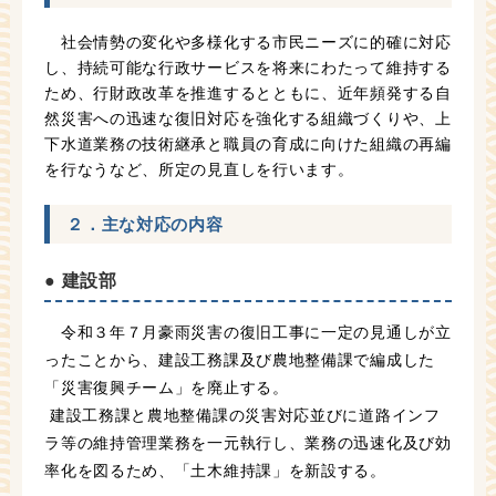
社会情勢の変化や多様化する市民ニーズに的確に対応
し、持続可能な行政サービスを将来にわたって維持する
ため、行財政改革を推進するとともに、近年頻発する自
然災害への迅速な復旧対応を強化する組織づくりや、上
下水道業務の技術継承と職員の育成に向けた組織の再編
を行なうなど、所定の見直しを行います。
２．主な対応の内容
● 建設部
令和３年７月豪雨災害の復旧工事に一定の見通しが立
ったことから、建設工務課及び農地整備課で編成した
「災害復興チーム」を廃止する。
建設工務課と農地整備課の災害対応並びに道路インフ
ラ等の維持管理業務を一元執行し、業務の迅速化及び効
率化を図るため、「土木維持課」を新設する。