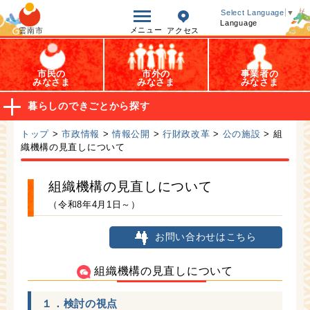
オープンデータ
Select Language
▼
Language
メニュー
雲南市
アクセス
市民の
市外の
事業者の
みなさま
みなさま
みなさま
暮らしのできごとから探す
トップ
>
市政情報
>
情報公開
>
行財政改革
>
公の施設
> 組
織機構の見直しについて
組織機構の見直しについて
（令和8年4月1日～）
お問い合わせはこちら
組織機構の見直しについて
１．検討の視点