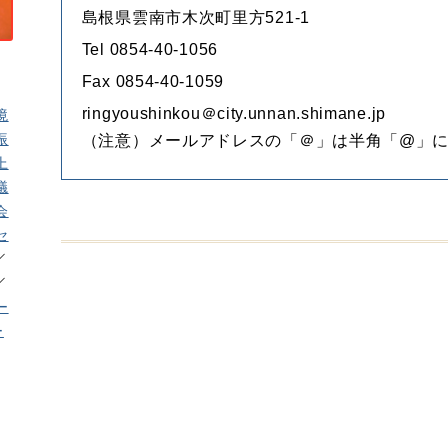
島根県雲南市木次町里方521-1
Tel 0854-40-1056
Fax 0854-40-1059
ringyoushinkou＠city.unnan.shimane.jp
境
振
（注意）メールアドレスの「＠」は半角「@」
上
議
会
セ
ー
ー