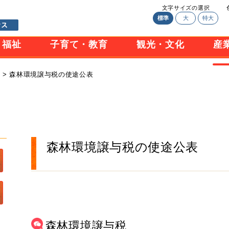
文字サイズの選択
標準
大
特大
・福祉
子育て・教育
観光・文化
産
興
> 森林環境譲与税の使途公表
森林環境譲与税の使途公表
森林環境譲与税