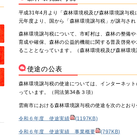
平成31年4月より「森林環境税及び森林環境譲与
元年度より、国から「森林環境譲与税」が譲与され
森林環境譲与税について、市町村は、森林の整備や
育成や確保、森林の公益的機能に関する普及啓発や
ることとなっています。（森林環境税及び森林環境譲
使途の公表
森林環境譲与税の使途については、インターネット
っています。（同法第34条３項）
雲南市における森林環境譲与税の使途を次のとおり
令和６年度 使途実績
(1197KB)
令和６年度 使途実績 事業概要
(797KB)