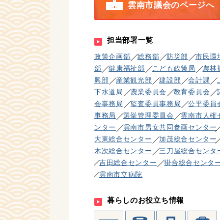
雲南市議会のページへ
担当部署一覧
政策企画部
総務部
防災部
市民環
部
健康福祉部
こども政策局
農林
興部
産業観光部
建設部
会計課
下水道局
農業委員会
教育委員会
会事務局
監査委員事務局
公平委員
事務局
選挙管理委員会
雲南市人権
ンター
雲南市男女共同参画センター
大東総合センター
加茂総合センター
木次総合センター
三刀屋総合センタ
吉田総合センター
掛合総合センタ
雲南市立病院
暮らしのお役立ち情報