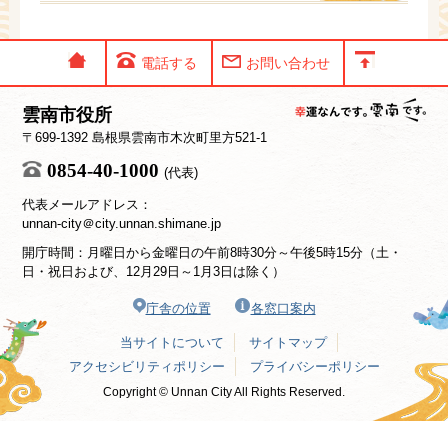
電話する
お問い合わせ
雲南市役所
〒699-1392 島根県雲南市木次町里方521-1
0854-40-1000
(代表)
代表メールアドレス：
unnan-city＠city.unnan.shimane.jp
開庁時間：月曜日から金曜日の午前8時30分～午後5時15分（土・
日・祝日および、12月29日～1月3日は除く）
庁舎の位置
各窓口案内
当サイトについて
サイトマップ
アクセシビリティポリシー
プライバシーポリシー
Copyright © Unnan City All Rights Reserved.