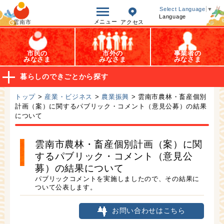
オープンデータ
Select Language
▼
Language
メニュー
雲南市
アクセス
市民の
市外の
事業者の
みなさま
みなさま
みなさま
暮らしのできごとから探す
トップ
>
産業・ビジネス
>
農業振興
> 雲南市農林・畜産個別
計画（案）に関するパブリック・コメント（意見公募）の結果
について
雲南市農林・畜産個別計画（案）に関
するパブリック・コメント（意見公
募）の結果について
パブリックコメントを実施しましたので、その結果に
ついて公表します。
お問い合わせはこちら