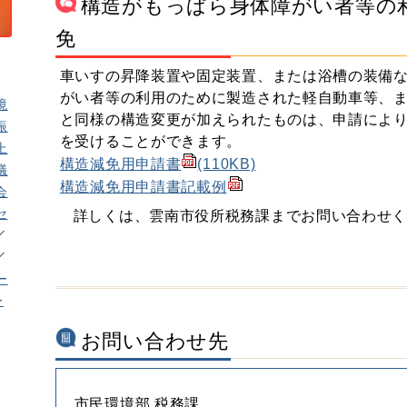
構造がもっぱら身体障がい者等の
免
車いすの昇降装置や固定装置、または浴槽の装備
がい者等の利用のために製造された軽自動車等、
境
と同様の構造変更が加えられたものは、申請によ
振
を受けることができます。
上
構造減免用申請書
(110KB)
議
構造減免用申請書記載例
会
セ
詳しくは、雲南市役所税務課までお問い合わせ
ー
ー
お問い合わせ先
市民環境部 税務課