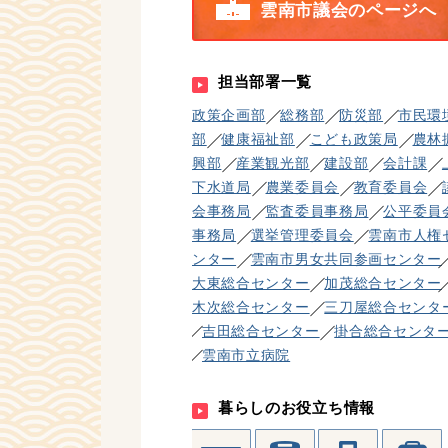
雲南市議会のページへ
担当部署一覧
政策企画部
総務部
防災部
市民環
部
健康福祉部
こども政策局
農林
興部
産業観光部
建設部
会計課
下水道局
農業委員会
教育委員会
会事務局
監査委員事務局
公平委員
事務局
選挙管理委員会
雲南市人権
ンター
雲南市男女共同参画センター
大東総合センター
加茂総合センター
木次総合センター
三刀屋総合センタ
吉田総合センター
掛合総合センタ
雲南市立病院
暮らしのお役立ち情報