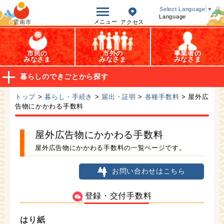
オープンデータ
Select Language
▼
Language
メニュー
雲南市
アクセス
市民の
市外の
事業者の
みなさま
みなさま
みなさま
暮らしのできごとから探す
トップ
>
暮らし・手続き
>
届出・証明
>
各種手数料
> 屋外広
告物にかかわる手数料
屋外広告物にかかわる手数料
屋外広告物にかかわる手数料の一覧ページです。
お問い合わせはこちら
登録・交付手数料
はり紙