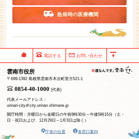
急病時の医療機関
電話する
お問い合わせ
雲南市役所
〒699-1392 島根県雲南市木次町里方521-1
0854-40-1000
(代表)
代表メールアドレス：
unnan-city＠city.unnan.shimane.jp
開庁時間：月曜日から金曜日の午前8時30分～午後5時15分（土・
日・祝日および、12月29日～1月3日は除く）
庁舎の位置
各窓口案内