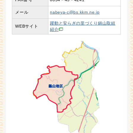
メール
nabeya-c@bs.kkm.ne.jp
躍動と安らぎの里づくり鍋山取組
WEBサイト
紹介