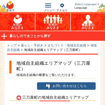
オープンデータ
Select Language
▼
Language
メニュー
雲南市
アクセス
市民の
市外の
事業者の
みなさま
みなさま
みなさま
暮らしのできごとから探す
トップ
>
暮らし・手続き
>
まちづくり・地域自主組織
>
地域
自主組織
> 地域自主組織エリアマップ（三刀屋町）
地域自主組織エリアマップ（三刀屋
町）
地域自主組織の概要をご覧いただけます。
お問い合わせはこちら
三刀屋町の地域自主組織エリアマップ