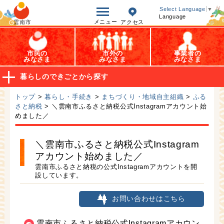
オープンデータ
Select Language
▼
Language
メニュー
雲南市
アクセス
市民の
市外の
事業者の
みなさま
みなさま
みなさま
暮らしのできごとから探す
トップ
>
暮らし・手続き
>
まちづくり・地域自主組織
>
ふる
さと納税
> ＼雲南市ふるさと納税公式Instagramアカウント始
めました／
＼雲南市ふるさと納税公式Instagram
アカウント始めました／
雲南市ふるさと納税の公式Instagramアカウントを開
設しています。
お問い合わせはこちら
雲南市ふるさと納税公式Instagramアカウン