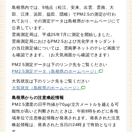
島根県内では、9地点（松江、安来、出雲、雲南、大
田、江津、浜田、益田、隠岐）でPM2.5の測定が行わ
れており、その測定データは島根県がホームページにて
公表しています。
雲南測定局は、平成25年7月に測定を開始しました。
雲南測定局におけるPM2.5および光化学オキシダント
の当日測定値については、雲南夢ネットのテレビ画面で
も確認できます。（お天気画面から確認できます）
PM2.5測定データは下のリンク先をご覧ください
PM2.5測定データ（島根県のホームページ）
大気状況は下のリンク先をご覧ください
大気状況（島根県のホームページ）
島根県からの注意喚起情報
PM2.5濃度の日平均値が70μg/立方メートルを越える可
能性が高いと判断されたときは、午前8時をめどに各地
域単位で注意喚起情報が発表されます。発表された注意
喚起情報は、発表された当日の24時まで有効となりま
す。