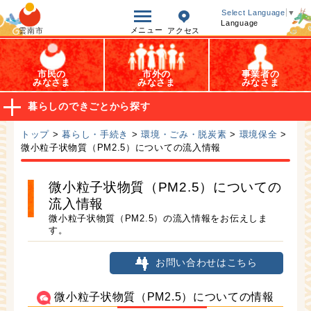
オープンデータ
Select Language
▼
Language
メニュー
雲南市
アクセス
市民の
市外の
事業者の
みなさま
みなさま
みなさま
暮らしのできごとから探す
トップ
>
暮らし・手続き
>
環境・ごみ・脱炭素
>
環境保全
>
微小粒子状物質（PM2.5）についての流入情報
微小粒子状物質（PM2.5）についての
流入情報
微小粒子状物質（PM2.5）の流入情報をお伝えしま
す。
お問い合わせはこちら
微小粒子状物質（PM2.5）についての情報