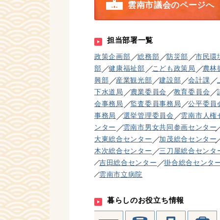
雲南市議会のページへ
担当部署一覧
政策企画部
総務部
防災部
市民環
部
健康福祉部
こども政策局
農林
興部
産業観光部
建設部
会計課
下水道局
農業委員会
教育委員会
会事務局
監査委員事務局
公平委員
事務局
選挙管理委員会
雲南市人権
ンター
雲南市男女共同参画センター
大東総合センター
加茂総合センター
木次総合センター
三刀屋総合センタ
吉田総合センター
掛合総合センタ
雲南市立病院
暮らしのお役立ち情報