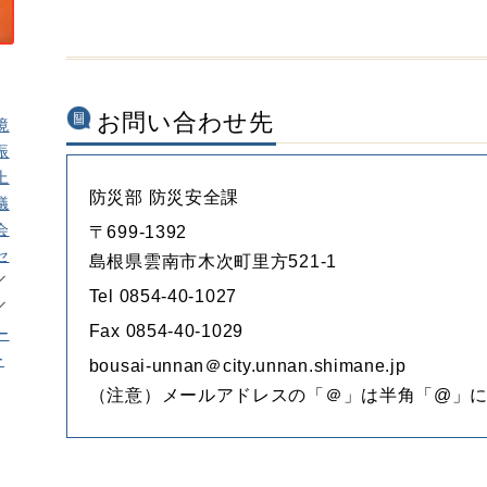
お問い合わせ先
境
振
上
防災部 防災安全課
議
会
〒699-1392
セ
島根県雲南市木次町里方521-1
Tel 0854-40-1027
Fax 0854-40-1029
ー
ー
bousai-unnan＠city.unnan.shimane.jp
（注意）メールアドレスの「＠」は半角「@」