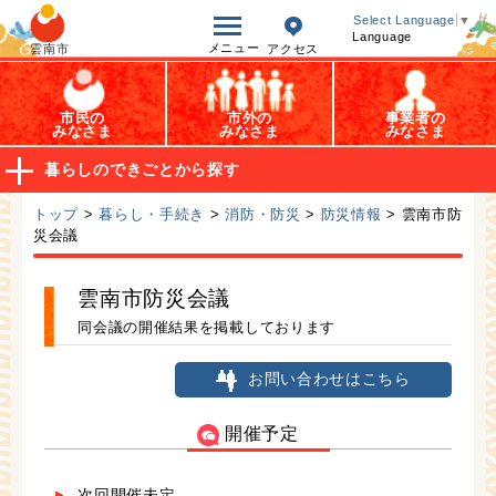
オープンデータ
Select Language
▼
Language
メニュー
雲南市
アクセス
市民の
市外の
事業者の
みなさま
みなさま
みなさま
暮らしのできごとから探す
トップ
>
暮らし・手続き
>
消防・防災
>
防災情報
> 雲南市防
災会議
雲南市防災会議
同会議の開催結果を掲載しております
お問い合わせはこちら
開催予定
次回開催未定