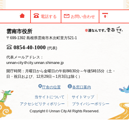
電話する
お問い合わせ
雲南市役所
〒699-1392 島根県雲南市木次町里方521-1
0854-40-1000
(代表)
代表メールアドレス：
unnan-city＠city.unnan.shimane.jp
開庁時間：月曜日から金曜日の午前8時30分～午後5時15分（土・
日・祝日および、12月29日～1月3日は除く）
庁舎の位置
各窓口案内
当サイトについて
サイトマップ
アクセシビリティポリシー
プライバシーポリシー
Copyright © Unnan City All Rights Reserved.