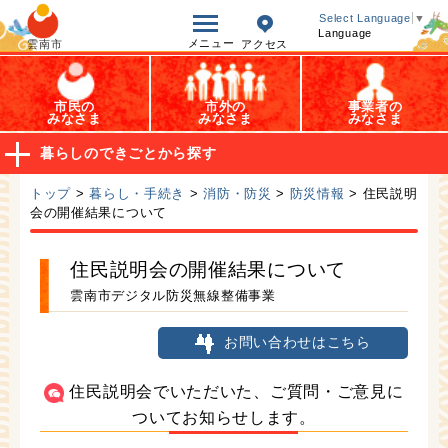
オープンデータ
Select Language
▼
Language
メニュー
雲南市
アクセス
市民の
市外の
事業者の
みなさま
みなさま
みなさま
暮らしのできごとから探す
トップ
>
暮らし・手続き
>
消防・防災
>
防災情報
> 住民説明
会の開催結果について
住民説明会の開催結果について
雲南市デジタル防災無線整備事業
お問い合わせはこちら
住民説明会でいただいた、ご質問・ご意見に
ついてお知らせします。