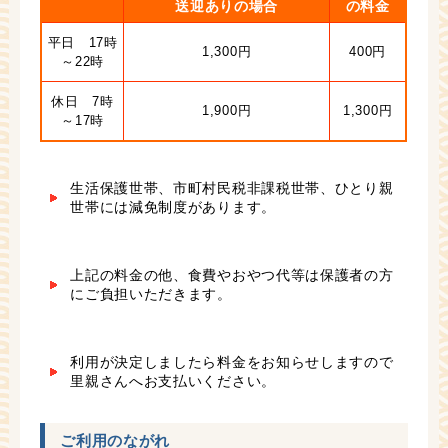
送迎ありの場合
の料金
平日 17時
1,300円
400円
～22時
休日 7時
1,900円
1,300円
～17時
生活保護世帯、市町村民税非課税世帯、ひとり親
世帯には減免制度があります。
上記の料金の他、食費やおやつ代等は保護者の方
にご負担いただきます。
利用が決定しましたら料金をお知らせしますので
里親さんへお支払いください。
ご利用のながれ