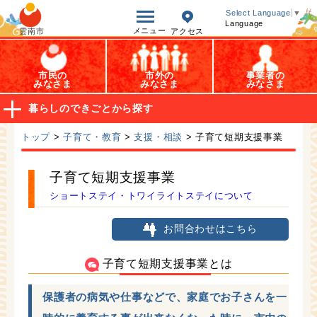
オープンデータ
Select Language
▼
Language
メニュー
雲南市
アクセス
市民の
市外の
事業者の
みなさま
みなさま
みなさま
暮らしのできごとから探す
トップ
>
子育て・教育
>
支援・相談
> 子育て短期支援事業
子育て短期支援事業
ショートステイ・トワイライトステイについて
お問合わせはこちら
子育て短期支援事業とは
保護者の病気や仕事などで、家庭でお子さんを一