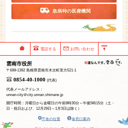
急病時の医療機関
電話する
お問い合わせ
雲南市役所
〒699-1392 島根県雲南市木次町里方521-1
0854-40-1000
(代表)
代表メールアドレス：
unnan-city＠city.unnan.shimane.jp
開庁時間：月曜日から金曜日の午前8時30分～午後5時15分（土・
日・祝日および、12月29日～1月3日は除く）
庁舎の位置
各窓口案内