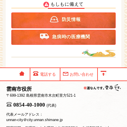
もしもに備えて
防災情報
急病時の医療機関
電話する
お問い合わせ
雲南市役所
〒699-1392 島根県雲南市木次町里方521-1
0854-40-1000
(代表)
代表メールアドレス：
unnan-city＠city.unnan.shimane.jp