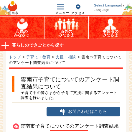
オープンデータ
Select Language
▼
Language
メニュー
雲南市
アクセス
市民の
市外の
事業者の
みなさま
みなさま
みなさま
暮らしのできごとから探す
トップ
>
子育て・教育
>
支援・相談
> 雲南市子育てについて
のアンケート調査結果について
雲南市子育てについてのアンケート調
査結果について
子育て中の皆さまから子育て支援に関するアンケート
調査を行いました。
お問合わせはこちら
雲南市子育てについてのアンケート調査結果